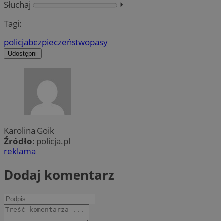
Słuchaj
⏵︎
Tagi:
policja
bezpieczeństwo
pasy
Udostępnij
Karolina Goik
Źródło:
policja.pl
reklama
Dodaj komentarz