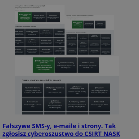
Fałszywe SMS-y, e-maile i strony. Tak
zgłosisz cyberoszustwo do CSIRT NASK