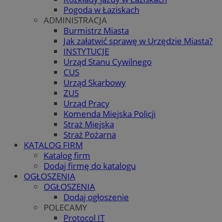
Pogoda w Łaziskach
ADMINISTRACJA
Burmistrz Miasta
Jak załatwić sprawę w Urzędzie Miasta?
INSTYTUCJE
Urząd Stanu Cywilnego
CUS
Urząd Skarbowy
ZUS
Urząd Pracy
Komenda Miejska Policji
Straż Miejska
Straż Pożarna
KATALOG FIRM
Katalog firm
Dodaj firmę do katalogu
OGŁOSZENIA
OGŁOSZENIA
Dodaj ogłoszenie
POLECAMY
Protocol IT