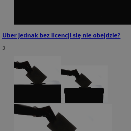
Uber jednak bez licencji się nie obejdzie?
3