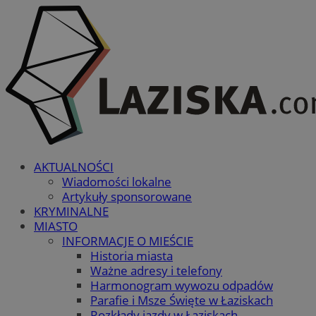
AKTUALNOŚCI
Wiadomości lokalne
Artykuły sponsorowane
KRYMINALNE
MIASTO
INFORMACJE O MIEŚCIE
Historia miasta
Ważne adresy i telefony
Harmonogram wywozu odpadów
Parafie i Msze Święte w Łaziskach
Rozkłady jazdy w Łaziskach