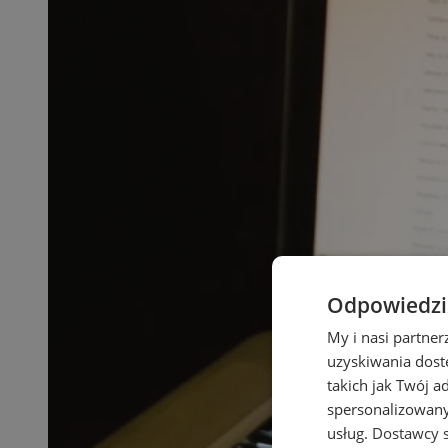
Odpowiedzia
My i nasi partne
uzyskiwania dost
takich jak Twój a
spersonalizowanyc
usług.
Dostawcy s