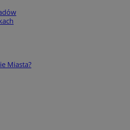
adów
skach
ie Miasta?