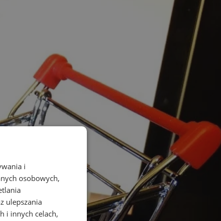
ywania i
danych osobowych,
etlania
az ulepszania
 i innych celach,