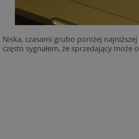
SessID
QeSessID
MvSessID
VISITOR_PRIVACY_
Niska, czasami grubo poniżej najniższe
często sygnałem, że sprzedający może o
suid
INGRESSCOOKIE
euds
__cf_bm