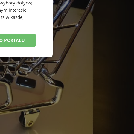
 wybory dotyczą
nym interesie
sz w każdej
DO PORTALU
esklasyfikowane
ane
owanie użytkownika i
j.