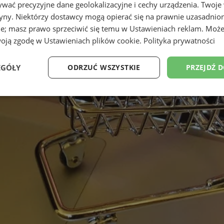
wać precyzyjne dane geolokalizacyjne i cechy urządzenia. Twoje
tryny. Niektórzy dostawcy mogą opierać się na prawnie uzasadnio
ie; masz prawo sprzeciwić się temu w
Ustawieniach reklam
. Może
woją zgodę w
Ustawieniach plików cookie
.
Polityka prywatności
EGÓŁY
ODRZUĆ WSZYSTKIE
PRZEJDŹ 
Wydajność
Targetowanie
Funkcjonalność
Ni
ezbędne
Wydajność
Targetowanie
Funkcjonalność
Niesklasyfikow
ie umożliwiają korzystanie z podstawowych funkcji strony internetowej, takich jak log
Bez niezbędnych plików cookie nie można prawidłowo korzystać ze strony internetowe
Okres
Provider
/
Domena
Opis
przechowywania