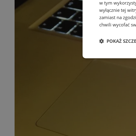
w tym wykorzysty
wyłącznie tej wi
zamiast na zgodz
chwili wycofać s
POKAŻ SZCZ
Niezbędne
Ni
Niezbędne pliki cook
zarządzanie kontem. 
Nazwa