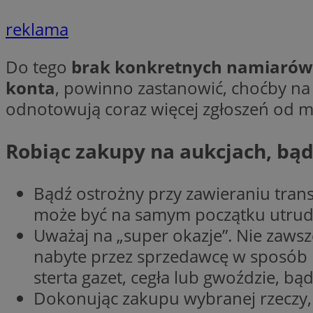
reklama
CookieScriptConse
Do tego
brak konkretnych namiarów
konta
, powinno zastanowić, choćby na ch
odnotowują coraz więcej zgłoszeń od 
li_gc
Robiąc zakupy na aukcjach, bąd
Nazwa
Nazwa
Bądź ostrożny przy zawieraniu trans
Nazwa
ustat_5q1fpXenruu
może być na samym początku utrudnio
_ga_VBEXFQ7ESL
ADK_EX_11
tuuid_lu
Uważaj na „super okazje”. Nie zawsze
ustat_wifky5Xx15n
_ga
nabyte przez sprzedawcę w sposób l
ustat_lcx1lqx4r6x3
sterta gazet, cegła lub gwoździe, bąd
ustat_hp8X2ki0r9b
Dokonując zakupu wybranej rzeczy,
tuuid_lu
__mguid_