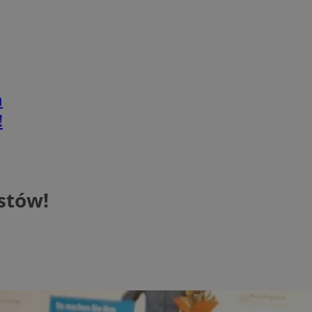
h
!
stów!