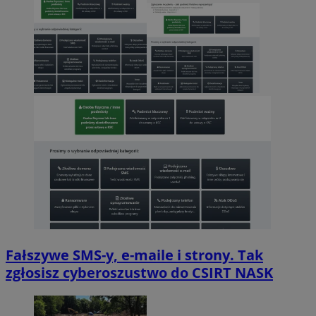
Fałszywe SMS-y, e-maile i strony. Tak
zgłosisz cyberoszustwo do CSIRT NASK