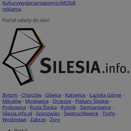
Kultury
wydarzenia
pomoc
MOSiR
reklama
Portal należy do sieci
Bytom
-
Chorzów
-
Gliwice
-
Katowice
-
Łaziska Górne
-
Mikołów
-
Mysłowice
-
Orzesze
-
Piekary Śląskie
-
Pyskowice
-
Ruda Śląska
-
Rybnik
-
Siemianowice
-
Silesia.info.pl
-
Sosnowiec
-
Świętochłowice
-
Tychy
-
Wodzisław
-
Zabrze
-
Żory
Portal