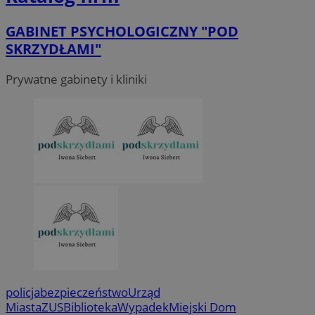
GABINET PSYCHOLOGICZNY "POD
SKRZYDŁAMI"
Prywatne gabinety i kliniki
policja
bezpieczeństwo
Urząd
Miasta
ZUS
Biblioteka
Wypadek
Miejski Dom