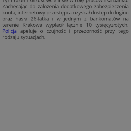
Tym razem oszust wcielił się w rolę pracownika banku.
Zachęcając do założenia dodatkowego zabezpieczenia
konta, internetowy przestępca uzyskał dostęp do loginu
oraz hasła 26-latka i w jednym z bankomatów na
terenie Krakowa wypłacił łącznie 10 tysięcyzłotych.
Policja
apeluje o czujność i przezorność przy tego
rodzaju sytuacjach.