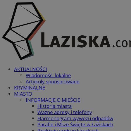
AKTUALNOŚCI
Wiadomości lokalne
Artykuły sponsorowane
KRYMINALNE
MIASTO
INFORMACJE O MIEŚCIE
Historia miasta
Ważne adresy i telefony
Harmonogram wywozu odpadów
Parafie i Msze Święte w Łaziskach
Rozkłady jazdy w Łaziskach