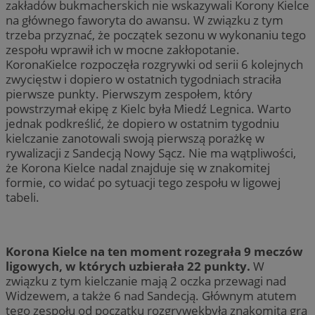
zakładów bukmacherskich nie wskazywali Korony Kielce
na głównego faworyta do awansu. W związku z tym
trzeba przyznać, że początek sezonu w wykonaniu tego
zespołu wprawił ich w mocne zakłopotanie.
KoronaKielce rozpoczęła rozgrywki od serii 6 kolejnych
zwycięstw i dopiero w ostatnich tygodniach straciła
pierwsze punkty. Pierwszym zespołem, który
powstrzymał ekipę z Kielc była Miedź Legnica. Warto
jednak podkreślić, że dopiero w ostatnim tygodniu
kielczanie zanotowali swoją pierwszą porażkę w
rywalizacji z Sandecją Nowy Sącz. Nie ma wątpliwości,
że Korona Kielce nadal znajduje się w znakomitej
formie, co widać po sytuacji tego zespołu w ligowej
tabeli.
Korona Kielce na ten moment rozegrała 9 meczów
ligowych, w których uzbierała 22 punkty.
W
związku z tym kielczanie mają 2 oczka przewagi nad
Widzewem, a także 6 nad Sandecją. Głównym atutem
tego zespołu od początku rozgrywekbyła znakomita gra