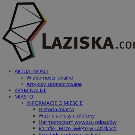
AKTUALNOŚCI
Wiadomości lokalne
Artykuły sponsorowane
KRYMINALNE
MIASTO
INFORMACJE O MIEŚCIE
Historia miasta
Ważne adresy i telefony
Harmonogram wywozu odpadów
Parafie i Msze Święte w Łaziskach
Rozkłady jazdy w Łaziskach