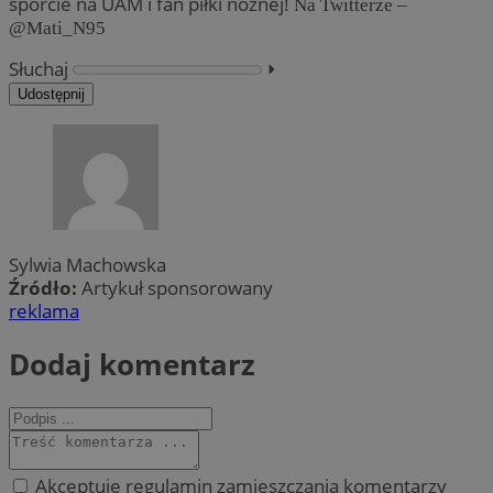
sporcie na UAM i fan piłki nożnej!
Na Twitterze –
@Mati_N95
Słuchaj
⏵︎
Udostępnij
Sylwia Machowska
Źródło:
Artykuł sponsorowany
reklama
Dodaj komentarz
Akceptuję regulamin zamieszczania komentarzy