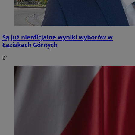
Są już nieoficjalne wyniki wyborów w
Łaziskach Górnych
21