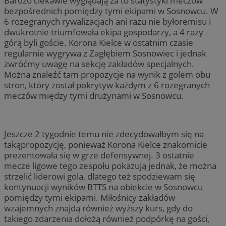
Bardzo ciekawie wyglądają za to statystyki meczów
bezpośrednich pomiędzy tymi ekipami w Sosnowcu. W
6 rozegranych rywalizacjach ani razu nie byłoremisu i
dwukrotnie triumfowała ekipa gospodarzy, a 4 razy
górą byli goście. Korona Kielce w ostatnim czasie
regularnie wygrywa z Zagłębiem Sosnowiec i jednak
zwróćmy uwagę na sekcję zakładów specjalnych.
Można znaleźć tam propozycje na wynik z golem obu
stron, który został pokrytyw każdym z 6 rozegranych
meczów między tymi drużynami w Sosnowcu.
Jeszcze 2 tygodnie temu nie zdecydowałbym się na
takąpropozycję, ponieważ Korona Kielce znakomicie
prezentowała się w grze defensywnej. 3 ostatnie
mecze ligowe tego zespołu pokazują jednak, że można
strzelić liderowi gola, dlatego też spodziewam się
kontynuacji wyników BTTS na obiekcie w Sosnowcu
pomiędzy tymi ekipami. Miłośnicy zakładów
wzajemnych znajdą również wyższy kurs, gdy do
takiego zdarzenia dołożą również podpórkę na gości,