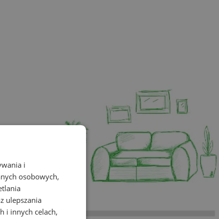
ywania i
danych osobowych,
etlania
az ulepszania
 i innych celach,