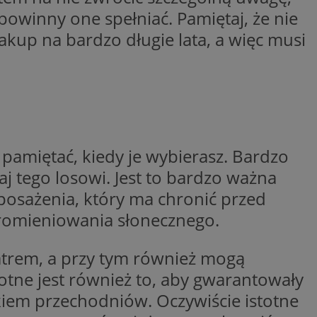
entyfikator sesji.
powinny one spełniać. Pamiętaj, że nie
entyfikator sesji.
akup na bardzo długie lata, a więc musi
entyfikator sesji.
nformacje o zgodzie
ncjach dotyczących
ia z witryny.
olityki prywatności
ich przestrzeganie
temu użytkownik nie
woich preferencji,
 z regulacjami
 pamiętać, kiedy je wybierasz. Bardzo
j tego losowi. Jest to bardzo ważna
 identyfikatora
yposażenia, który ma chronić przed
 promieniowania słonecznego.
erów obsługuje
ekście
lu optymalizacji
atrem, a przy tym również mogą
 do przechowywania
otne jest również to, aby gwarantowały
niu do usług
e, czy użytkownik
kiem przechodniów. Oczywiście istotne
enia lub reklamy.
niania ludzi i