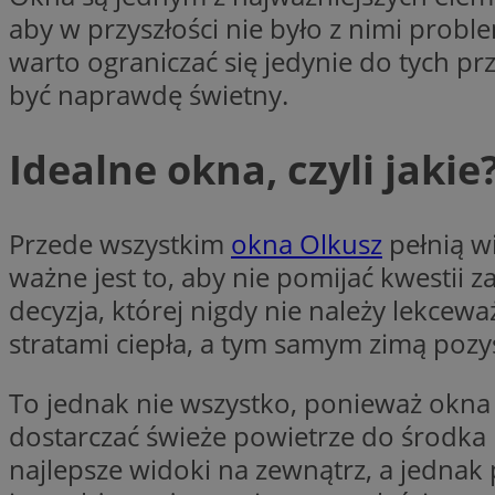
SessID
aby w przyszłości nie było z nimi probl
QeSessID
warto ograniczać się jedynie do tych pr
MvSessID
być naprawdę świetny.
VISITOR_PRIVACY_
Idealne okna, czyli jakie
Przede wszystkim
okna Olkusz
pełnią wi
ważne jest to, aby nie pomijać kwestii 
suid
decyzja, której nigdy nie należy lekcew
stratami ciepła, a tym samym zimą poz
INGRESSCOOKIE
To jednak nie wszystko, ponieważ okna
euds
dostarczać świeże powietrze do środka 
najlepsze widoki na zewnątrz, a jednak
__cf_bm