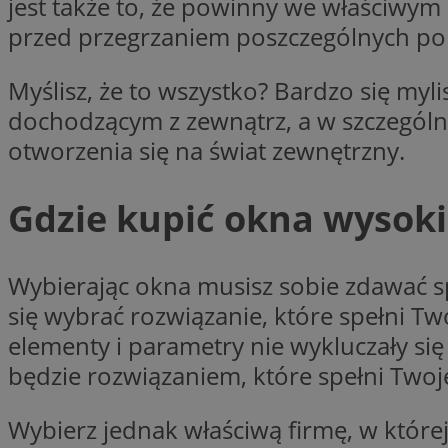
jest także to, że powinny we właściwym
przed przegrzaniem poszczególnych p
CookieScriptConse
Myślisz, że to wszystko? Bardzo się my
dochodzącym z zewnątrz, a w szczególno
otworzenia się na świat zewnętrzny.
li_gc
Gdzie kupić okna wysoki
Nazwa
Nazwa
Wybierając okna musisz sobie zdawać sp
Nazwa
ustat_5q1fpXenruu
_ga_VBEXFQ7ESL
się wybrać rozwiązanie, które spełni T
ADK_EX_11
tuuid_lu
elementy i parametry nie wykluczały się
ustat_wifky5Xx15n
_ga
będzie rozwiązaniem, które spełni Twoj
ustat_lcx1lqx4r6x3
ustat_hp8X2ki0r9b
tuuid_lu
Wybierz jednak właściwą firmę, w której
__mguid_