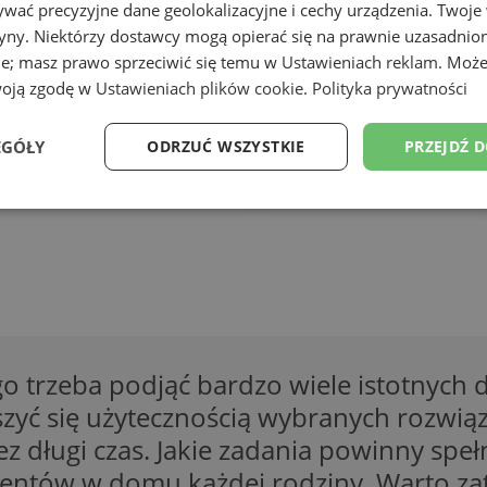
wać precyzyjne dane geolokalizacyjne i cechy urządzenia. Twoje
tryny. Niektórzy dostawcy mogą opierać się na prawnie uzasadnio
ie; masz prawo sprzeciwić się temu w
Ustawieniach reklam
. Może
woją zgodę w
Ustawieniach plików cookie
.
Polityka prywatności
EGÓŁY
ODRZUĆ WSZYSTKIE
PRZEJDŹ 
Wydajność
Targetowanie
Funkcjonalność
Ni
ezbędne
Wydajność
Targetowanie
Funkcjonalność
Niesklasyfikow
zeba podjąć bardzo wiele istotnych decy
ie umożliwiają korzystanie z podstawowych funkcji strony internetowej, takich jak log
yć się użytecznością wybranych rozwiąza
Bez niezbędnych plików cookie nie można prawidłowo korzystać ze strony internetowe
ez długi czas. Jakie zadania powinny sp
Okres
Provider
/
Domena
Opis
entów w domu każdej rodziny. Warto zat
przechowywania