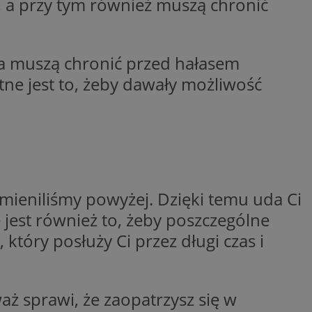
, a przy tym również muszą chronić
trony internetowej,
e ważnych raportów
ryny internetowej.
rzez usługę Cookie-
kna muszą chronić przed hałasem
preferencji
 na pliki cookie.
ookie Cookie-
ne jest to, żeby dawały możliwość
y gościa na
nych celów
ymieniliśmy powyżej. Dzięki temu uda Ci
lytics do
 jest również to, żeby poszczególne
dzającego, który
dwiedzającego w
który posłuży Ci przez długi czas i
 Analytics - co
i temu Bidswitch
wanej usługi
i zapewnić, że
rozróżniania
e tych samych
ie losowo
nta. Jest on
ynie i służy do
dzającego, który
aż sprawi, że zaopatrzysz się w
, sesji i kampanii
dwiedzającego w
st używany do
i temu Bidswitch
yfikacji urządzeń