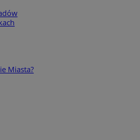
adów
skach
ie Miasta?