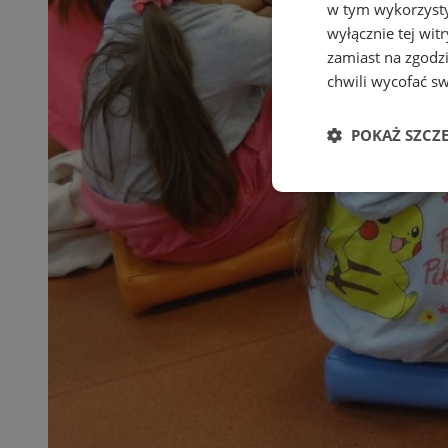
w tym wykorzysty
wyłącznie tej wi
zamiast na zgodz
chwili wycofać s
POKAŻ SZCZ
Niezbędne
Ni
Niezbędne pliki cook
zarządzanie kontem. 
Nazwa