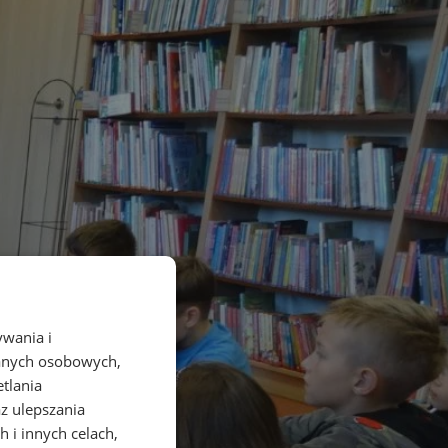
ywania i
danych osobowych,
etlania
az ulepszania
 i innych celach,