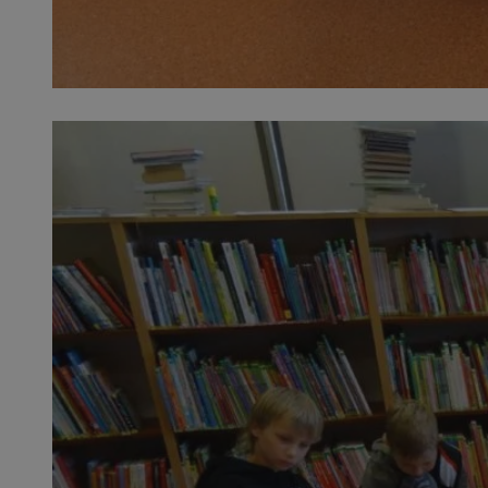
SessID
QeSessID
MvSessID
VISITOR_PRIVACY_
suid
INGRESSCOOKIE
euds
__cf_bm