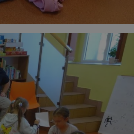
entyfikator sesji.
entyfikator sesji.
entyfikator sesji.
nformacje o zgodzie
ncjach dotyczących
ia z witryny.
olityki prywatności
ich przestrzeganie
temu użytkownik nie
woich preferencji,
 z regulacjami
 identyfikatora
erów obsługuje
ekście
lu optymalizacji
 do przechowywania
niu do usług
e, czy użytkownik
enia lub reklamy.
niania ludzi i