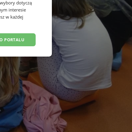
 wybory dotyczą
nym interesie
sz w każdej
DO PORTALU
esklasyfikowane
ane
owanie użytkownika i
j.