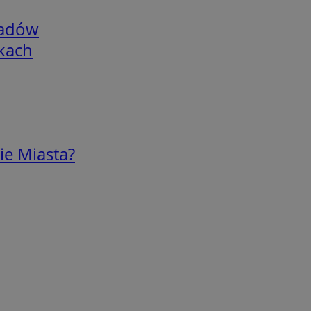
adów
skach
ie Miasta?