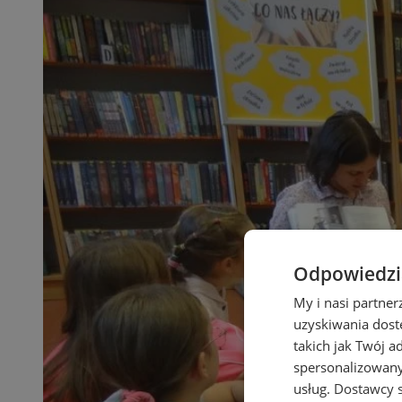
Odpowiedzia
My i nasi partne
uzyskiwania dost
takich jak Twój a
spersonalizowanyc
usług.
Dostawcy s