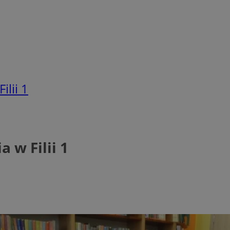
lii 1
 w Filii 1