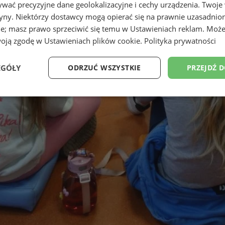
wać precyzyjne dane geolokalizacyjne i cechy urządzenia. Twoje
tryny. Niektórzy dostawcy mogą opierać się na prawnie uzasadnio
ie; masz prawo sprzeciwić się temu w
Ustawieniach reklam
. Może
woją zgodę w
Ustawieniach plików cookie
.
Polityka prywatności
EGÓŁY
ODRZUĆ WSZYSTKIE
PRZEJDŹ 
Wydajność
Targetowanie
Funkcjonalność
Ni
ezbędne
Wydajność
Targetowanie
Funkcjonalność
Niesklasyfikow
ie umożliwiają korzystanie z podstawowych funkcji strony internetowej, takich jak log
Bez niezbędnych plików cookie nie można prawidłowo korzystać ze strony internetowe
Okres
Provider
/
Domena
Opis
przechowywania