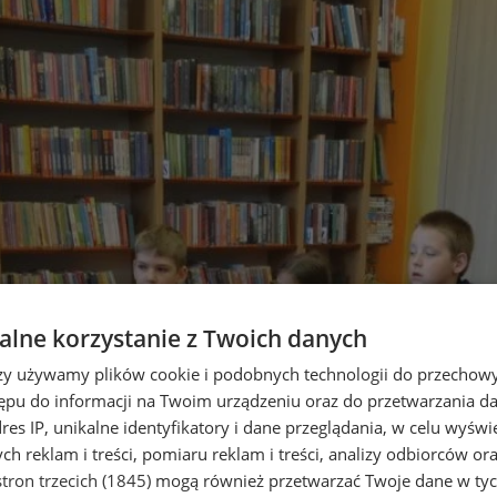
lne korzystanie z Twoich danych
rzy używamy plików cookie i podobnych technologii do przechow
ępu do informacji na Twoim urządzeniu oraz do przetwarzania 
dres IP, unikalne identyfikatory i dane przeglądania, w celu wyświ
h reklam i treści, pomiaru reklam i treści, analizy odbiorców or
tron trzecich (1845)
mogą również przetwarzać Twoje dane w tych