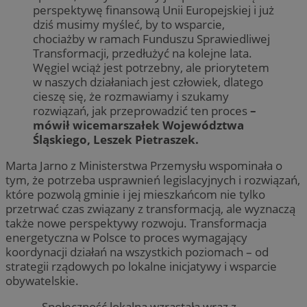
perspektywę finansową Unii Europejskiej i już
dziś musimy myśleć, by to wsparcie,
chociażby w ramach Funduszu Sprawiedliwej
Transformacji, przedłużyć na kolejne lata.
Węgiel wciąż jest potrzebny, ale priorytetem
w naszych działaniach jest człowiek, dlatego
cieszę się, że rozmawiamy i szukamy
rozwiązań, jak przeprowadzić ten proces
–
mówił wicemarszałek Województwa
Śląskiego, Leszek Pietraszek.
Marta Jarno z Ministerstwa Przemysłu wspominała o
tym, że potrzeba usprawnień legislacyjnych i rozwiązań,
które pozwolą gminie i jej mieszkańcom nie tylko
przetrwać czas związany z transformacją, ale wyznaczą
także nowe perspektywy rozwoju. Transformacja
energetyczna w Polsce to proces wymagający
koordynacji działań na wszystkich poziomach – od
strategii rządowych po lokalne inicjatywy i wsparcie
obywatelskie.
– Społeczność lokalna wzrastała wraz z