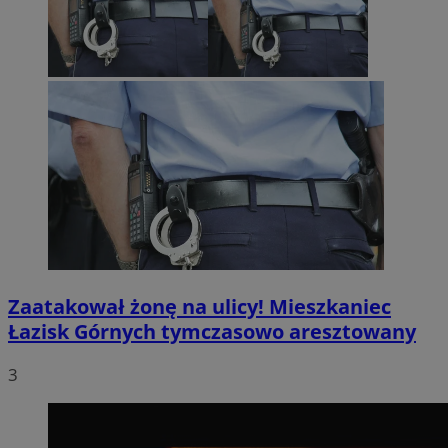
Zaatakował żonę na ulicy! Mieszkaniec
Łazisk Górnych tymczasowo aresztowany
3