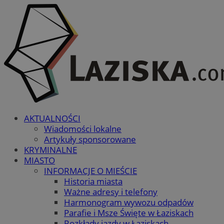
AKTUALNOŚCI
Wiadomości lokalne
Artykuły sponsorowane
KRYMINALNE
MIASTO
INFORMACJE O MIEŚCIE
Historia miasta
Ważne adresy i telefony
Harmonogram wywozu odpadów
Parafie i Msze Święte w Łaziskach
Rozkłady jazdy w Łaziskach