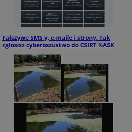
Fałszywe SMS-y, e-maile i strony. Tak
zgłosisz cyberoszustwo do CSIRT NASK