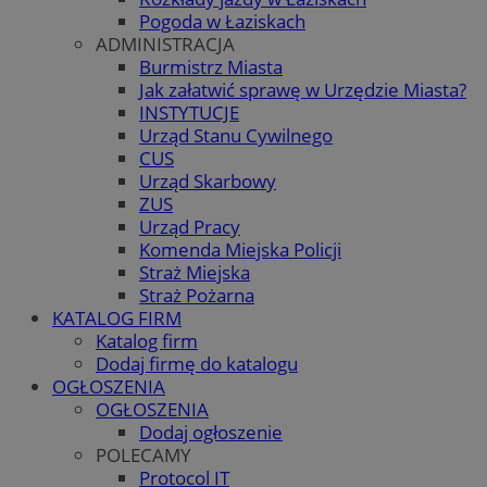
Pogoda w Łaziskach
ADMINISTRACJA
Burmistrz Miasta
Jak załatwić sprawę w Urzędzie Miasta?
INSTYTUCJE
Urząd Stanu Cywilnego
CUS
Urząd Skarbowy
ZUS
Urząd Pracy
Komenda Miejska Policji
Straż Miejska
Straż Pożarna
KATALOG FIRM
Katalog firm
Dodaj firmę do katalogu
OGŁOSZENIA
OGŁOSZENIA
Dodaj ogłoszenie
POLECAMY
Protocol IT