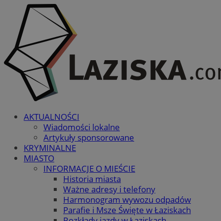
AKTUALNOŚCI
Wiadomości lokalne
Artykuły sponsorowane
KRYMINALNE
MIASTO
INFORMACJE O MIEŚCIE
Historia miasta
Ważne adresy i telefony
Harmonogram wywozu odpadów
Parafie i Msze Święte w Łaziskach
Rozkłady jazdy w Łaziskach