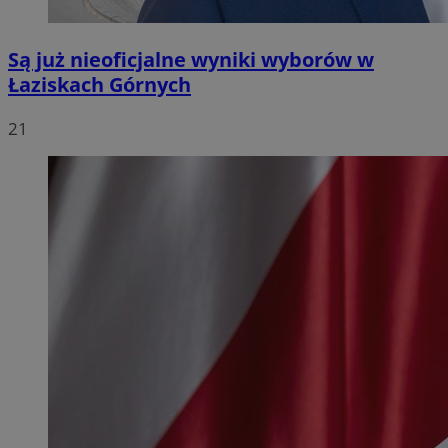
Są już nieoficjalne wyniki wyborów w
Łaziskach Górnych
21