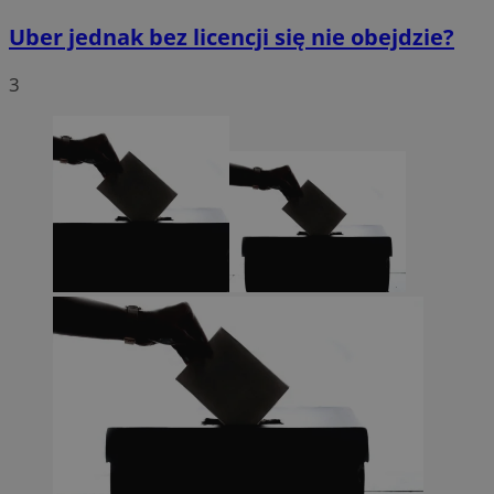
Uber jednak bez licencji się nie obejdzie?
3