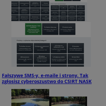
Fałszywe SMS-y, e-maile i strony. Tak
zgłosisz cyberoszustwo do CSIRT NASK