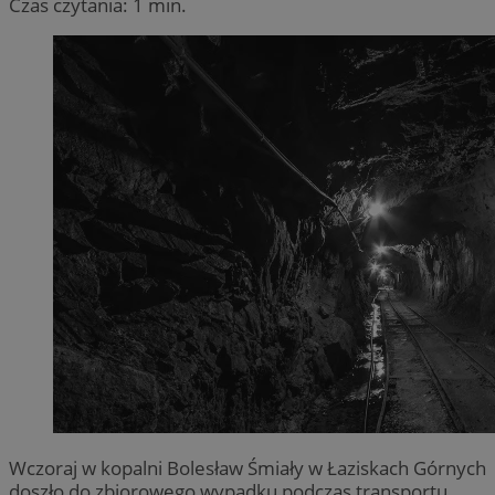
Czas czytania: 1 min.
Wczoraj w kopalni Bolesław Śmiały w Łaziskach Górnych
doszło do zbiorowego wypadku podczas transportu