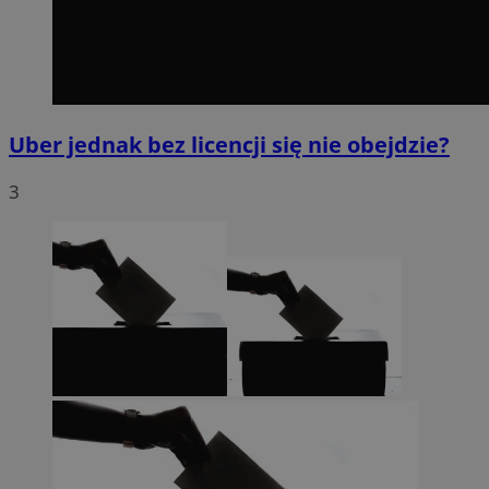
Uber jednak bez licencji się nie obejdzie?
3