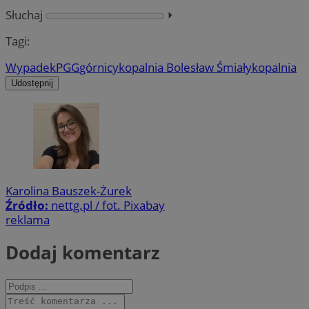
Słuchaj
⏵︎
Tagi:
Wypadek
PGG
górnicy
kopalnia Bolesław Śmiały
kopalnia
Udostępnij
Karolina Bauszek-Żurek
Źródło:
nettg.pl / fot. Pixabay
reklama
Dodaj komentarz