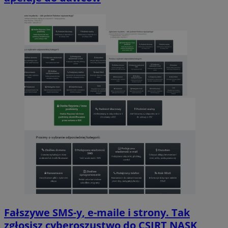
Fałszywe SMS-y, e-maile i strony. Tak
zgłosisz cyberoszustwo do CSIRT NASK