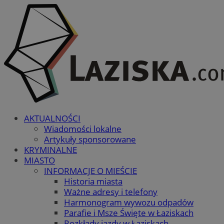
AKTUALNOŚCI
Wiadomości lokalne
Artykuły sponsorowane
KRYMINALNE
MIASTO
INFORMACJE O MIEŚCIE
Historia miasta
Ważne adresy i telefony
Harmonogram wywozu odpadów
Parafie i Msze Święte w Łaziskach
Rozkłady jazdy w Łaziskach