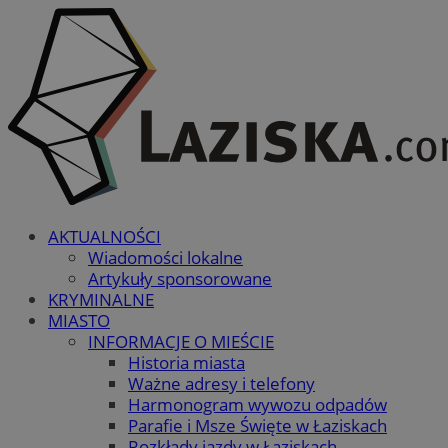
AKTUALNOŚCI
Wiadomości lokalne
Artykuły sponsorowane
KRYMINALNE
MIASTO
INFORMACJE O MIEŚCIE
Historia miasta
Ważne adresy i telefony
Harmonogram wywozu odpadów
Parafie i Msze Święte w Łaziskach
Rozkłady jazdy w Łaziskach