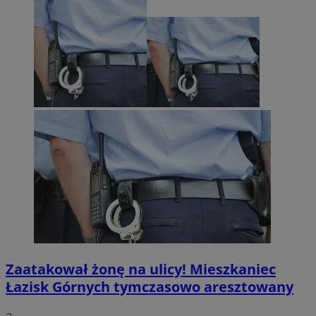
Zaatakował żonę na ulicy! Mieszkaniec
Łazisk Górnych tymczasowo aresztowany