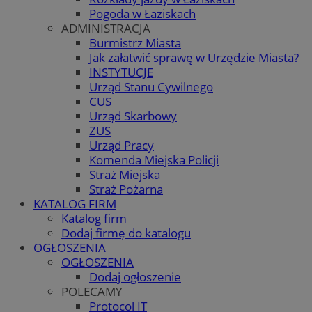
Pogoda w Łaziskach
ADMINISTRACJA
Burmistrz Miasta
Jak załatwić sprawę w Urzędzie Miasta?
INSTYTUCJE
Urząd Stanu Cywilnego
CUS
Urząd Skarbowy
ZUS
Urząd Pracy
Komenda Miejska Policji
Straż Miejska
Straż Pożarna
KATALOG FIRM
Katalog firm
Dodaj firmę do katalogu
OGŁOSZENIA
OGŁOSZENIA
Dodaj ogłoszenie
POLECAMY
Protocol IT