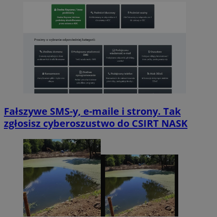
Fałszywe SMS-y, e-maile i strony. Tak
zgłosisz cyberoszustwo do CSIRT NASK