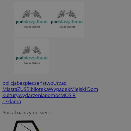
policja
bezpieczeństwo
Urząd
Miasta
ZUS
Biblioteka
Wypadek
Miejski Dom
Kultury
wydarzenia
pomoc
MOSiR
reklama
Portal należy do sieci