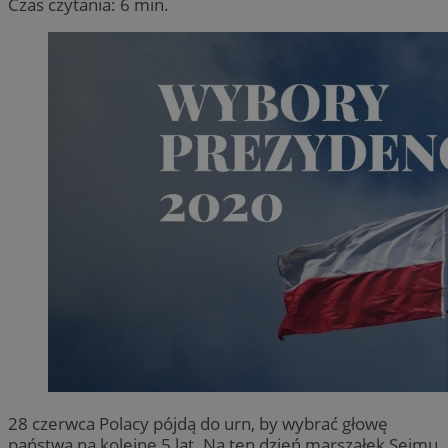
Czas czytania: 6 min.
28 czerwca Polacy pójdą do urn, by wybrać głowę
państwa na kolejne 5 lat. Na ten dzień marszałek Sejmu