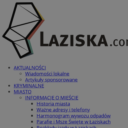
AKTUALNOŚCI
Wiadomości lokalne
Artykuły sponsorowane
KRYMINALNE
MIASTO
INFORMACJE O MIEŚCIE
Historia miasta
Ważne adresy i telefony
Harmonogram wywozu odpadów
Parafie i Msze Święte w Łaziskach
Rozkłady jazdy w Łaziskach