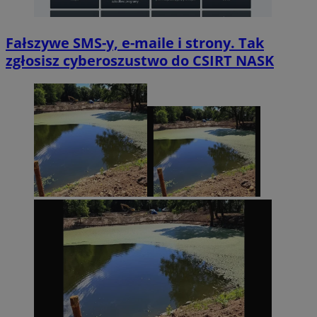
Fałszywe SMS-y, e-maile i strony. Tak
zgłosisz cyberoszustwo do CSIRT NASK