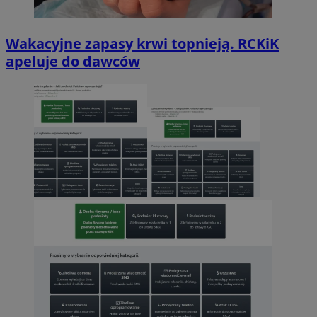
Wakacyjne zapasy krwi topnieją. RCKiK
apeluje do dawców