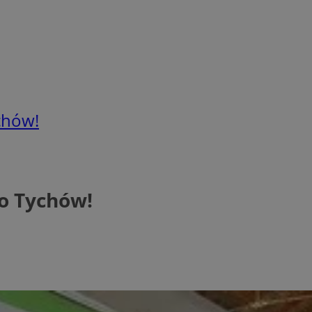
chów!
do Tychów!