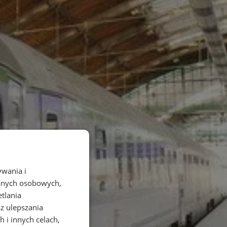
ywania i
danych osobowych,
etlania
az ulepszania
 i innych celach,