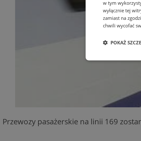
w tym wykorzysty
wyłącznie tej wi
zamiast na zgodz
chwili wycofać s
POKAŻ SZCZ
Niezbędne
Ni
Niezbędne pliki cook
Przewozy pasażerskie na linii 169 zost
zarządzanie kontem. 
Nazwa