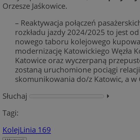
Orzesze Jaśkowice.
– Reaktywacja połączeń pasażerskich
CookieScriptConse
rozkładu jazdy 2024/2025 to jest o
nowego taboru kolejowego kupowaneg
modernizację Katowickiego Węzła K
li_gc
Katowice oraz wyczerpaną przepusto
zostaną uruchomione pociągi relacj
skomunikowania do/z Katowic, a w 
Nazwa
Nazwa
Nazwa
ustat_5q1fpXenruu
Słuchaj
⏵︎
_ga_VBEXFQ7ESL
ADK_EX_11
tuuid_lu
ustat_wifky5Xx15n
_ga
Tagi:
ustat_lcx1lqx4r6x3
ustat_hp8X2ki0r9b
Kolej
Linia 169
tuuid_lu
__mguid_