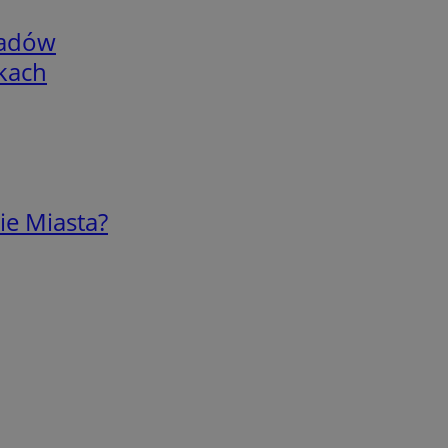
adów
skach
ie Miasta?