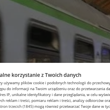
lne korzystanie z Twoich danych
rzy używamy plików cookie i podobnych technologii do przechow
ępu do informacji na Twoim urządzeniu oraz do przetwarzania 
dres IP, unikalne identyfikatory i dane przeglądania, w celu wyświ
h reklam i treści, pomiaru reklam i treści, analizy odbiorców or
tron trzecich (1845)
mogą również przetwarzać Twoje dane w tych