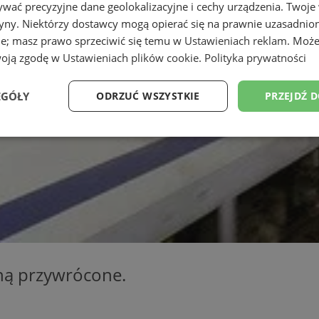
wać precyzyjne dane geolokalizacyjne i cechy urządzenia. Twoje
tryny. Niektórzy dostawcy mogą opierać się na prawnie uzasadnio
ie; masz prawo sprzeciwić się temu w
Ustawieniach reklam
. Może
woją zgodę w
Ustawieniach plików cookie
.
Polityka prywatności
EGÓŁY
ODRZUĆ WSZYSTKIE
PRZEJDŹ 
Wydajność
Targetowanie
Funkcjonalność
Ni
ezbędne
Wydajność
Targetowanie
Funkcjonalność
Niesklasyfikow
ie umożliwiają korzystanie z podstawowych funkcji strony internetowej, takich jak log
aną przywrócone.
Bez niezbędnych plików cookie nie można prawidłowo korzystać ze strony internetowe
Okres
Provider
/
Domena
Opis
przechowywania