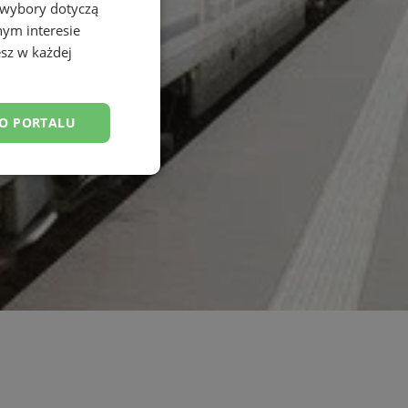
 wybory dotyczą
nym interesie
sz w każdej
DO PORTALU
esklasyfikowane
ane
owanie użytkownika i
j.