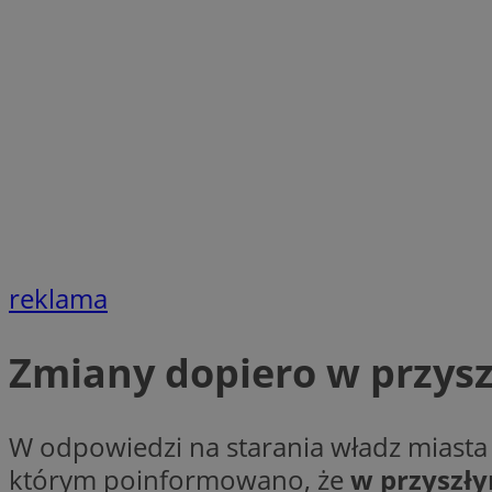
SessID
QeSessID
MvSessID
VISITOR_PRIVACY_
suid
reklama
INGRESSCOOKIE
Zmiany dopiero w przys
euds
W odpowiedzi na starania władz miast
którym poinformowano, że
w przyszły
__cf_bm