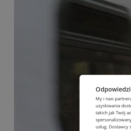
Odpowiedzia
My i nasi partne
uzyskiwania dost
takich jak Twój a
spersonalizowanyc
usług.
Dostawcy s