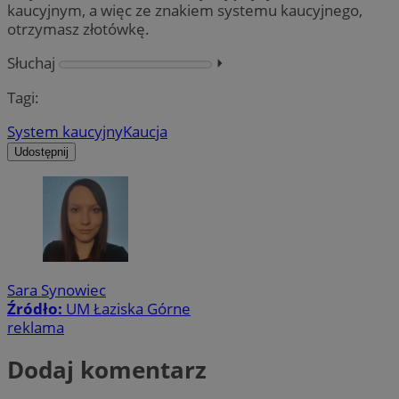
kaucyjnym, a więc ze znakiem systemu kaucyjnego,
otrzymasz złotówkę.
Słuchaj
⏵︎
Tagi:
System kaucyjny
Kaucja
Udostępnij
Sara Synowiec
Źródło:
UM Łaziska Górne
reklama
Dodaj komentarz