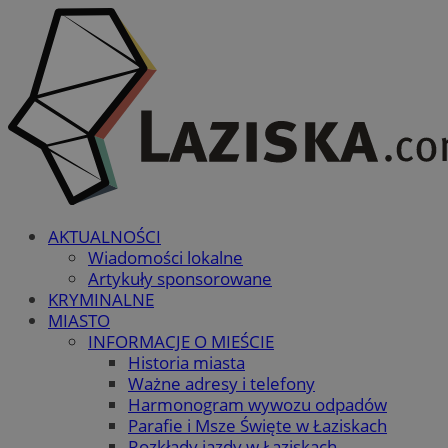
AKTUALNOŚCI
Wiadomości lokalne
Artykuły sponsorowane
KRYMINALNE
MIASTO
INFORMACJE O MIEŚCIE
Historia miasta
Ważne adresy i telefony
Harmonogram wywozu odpadów
Parafie i Msze Święte w Łaziskach
Rozkłady jazdy w Łaziskach