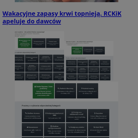
Wakacyjne zapasy krwi topnieją. RCKiK
apeluje do dawców