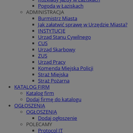
Pogoda w Łaziskach
ADMINISTRACJA
Burmistrz Miasta
Jak załatwić sprawę w Urzędzie Miasta?
INSTYTUCJE
Urząd Stanu Cywilnego
CUS
Urząd Skarbowy
ZUS
Urząd Pracy
Komenda Miejska Policji
Straż Miejska
Straż Pożarna
KATALOG FIRM
Katalog firm
Dodaj firmę do katalogu
OGŁOSZENIA
OGŁOSZENIA
Dodaj ogłoszenie
POLECAMY
Protocol IT