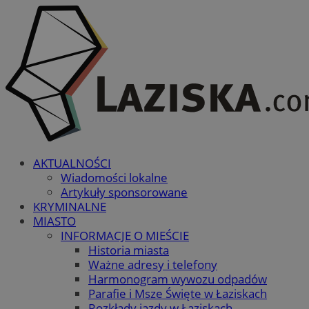
AKTUALNOŚCI
Wiadomości lokalne
Artykuły sponsorowane
KRYMINALNE
MIASTO
INFORMACJE O MIEŚCIE
Historia miasta
Ważne adresy i telefony
Harmonogram wywozu odpadów
Parafie i Msze Święte w Łaziskach
Rozkłady jazdy w Łaziskach