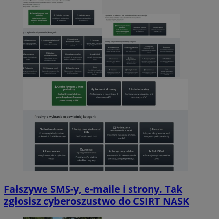
Fałszywe SMS-y, e-maile i strony. Tak
zgłosisz cyberoszustwo do CSIRT NASK