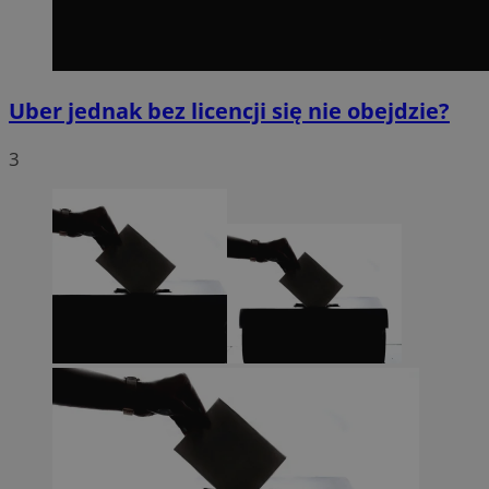
Uber jednak bez licencji się nie obejdzie?
3