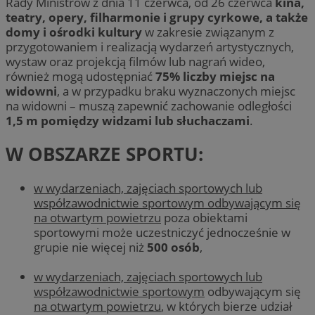
Rady Ministrów z dnia 11 czerwca, od 26 czerwca
kina,
teatry, opery, filharmonie i grupy cyrkowe, a także
domy i ośrodki kultury
w zakresie związanym z
przygotowaniem i realizacją wydarzeń artystycznych,
wystaw oraz projekcją filmów lub nagrań wideo,
również mogą udostępniać
75% liczby miejsc na
widowni
, a w przypadku braku wyznaczonych miejsc
na widowni – muszą zapewnić zachowanie odległości
1,5 m pomiędzy widzami lub słuchaczami
.
W OBSZARZE SPORTU:
w wydarzeniach, zajęciach sportowych lub
współzawodnictwie sportowym odbywającym się
na otwartym powietrzu
poza obiektami
sportowymi może uczestniczyć jednocześnie w
grupie nie więcej niż
500 osób
,
w wydarzeniach, zajęciach sportowych lub
współzawodnictwie sportowym
odbywającym się
na otwartym powietrzu
, w których bierze udział