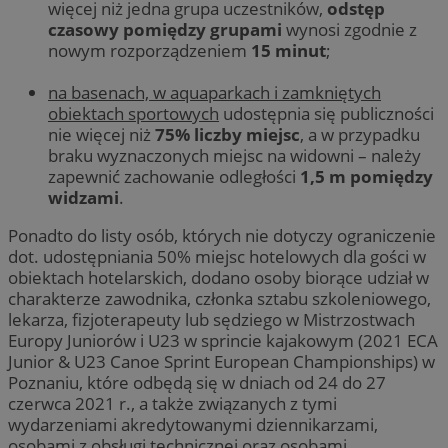
więcej niż jedna grupa uczestników,
odstęp
czasowy pomiędzy grupami
wynosi zgodnie z
nowym rozporządzeniem
15 minut
;
na basenach, w aquaparkach i zamkniętych
obiektach sportowych
udostępnia się publiczności
nie więcej niż
75% liczby miejsc
, a w przypadku
braku wyznaczonych miejsc na widowni – należy
zapewnić zachowanie odległości
1,5 m pomiędzy
widzami
.
Ponadto do listy osób, których nie dotyczy ograniczenie
dot. udostępniania 50% miejsc hotelowych dla gości w
obiektach hotelarskich, dodano osoby biorące udział w
charakterze zawodnika, członka sztabu szkoleniowego,
lekarza, fizjoterapeuty lub sędziego w Mistrzostwach
Europy Juniorów i U23 w sprincie kajakowym (2021 ECA
Junior & U23 Canoe Sprint European Championships) w
Poznaniu, które odbędą się w dniach od 24 do 27
czerwca 2021 r., a także związanych z tymi
wydarzeniami akredytowanymi dziennikarzami,
osobami z obsługi technicznej oraz osobami