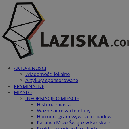
AKTUALNOŚCI
Wiadomości lokalne
Artykuły sponsorowane
KRYMINALNE
MIASTO
INFORMACJE O MIEŚCIE
Historia miasta
Ważne adresy i telefony
Harmonogram wywozu odpadów
Parafie i Msze Święte w Łaziskach
Rozkłady jazdy w Łaziskach