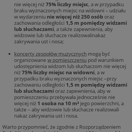
nie więcej niż
75% liczby miejsc
, a w przypadku
braku wyznaczonych miejsc na widowni – udziału
w wydarzeniu
nie więcej niż 250 osób
oraz
zachowania odległości
1,5 m pomiędzy widzami
lub słuchaczami
, a także zapewnienia, aby
widzowie lub słuchacze realizowalinakaz
zakrywania ust i nosa;
koncerty zespołów muzycznych
mogą być
organizowane
w pomieszczeniu
pod warunkiem
udostępnienia widzom lub słuchaczom nie więcej
niż
75% liczby miejsc na widowni
, a w
przypadku braku wyznaczonych miejsc –przy
zachowaniu odległości
1,5 m pomiędzy widzami
lub słuchaczami
oraz zapewnienia, aby w
pomieszczeniu przebywała jednocześnie nie
więcej niż
1 osoba na 10 m²
jego powierzchni, a
także – aby widzowie lub słuchacze realizowali
nakaz zakrywania ust i nosa.
Warto przypomnieć, że zgodnie z Rozporządzeniem