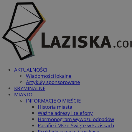
AKTUALNOŚCI
Wiadomości lokalne
Artykuły sponsorowane
KRYMINALNE
MIASTO
INFORMACJE O MIEŚCIE
Historia miasta
Ważne adresy i telefony
Harmonogram wywozu odpadów
Parafie i Msze Święte w Łaziskach
Rozkłady jazdy w Łaziskach