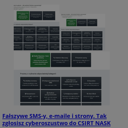
Fałszywe SMS-y, e-maile i strony. Tak
zgłosisz cyberoszustwo do CSIRT NASK