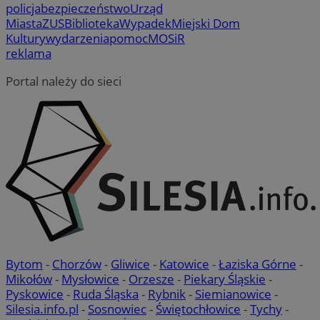
policja
bezpieczeństwo
Urząd
Miasta
ZUS
Biblioteka
Wypadek
Miejski Dom
Kultury
wydarzenia
pomoc
MOSiR
reklama
Portal należy do sieci
Bytom
-
Chorzów
-
Gliwice
-
Katowice
-
Łaziska Górne
-
Mikołów
-
Mysłowice
-
Orzesze
-
Piekary Śląskie
-
Pyskowice
-
Ruda Śląska
-
Rybnik
-
Siemianowice
-
Silesia.info.pl
-
Sosnowiec
-
Świętochłowice
-
Tychy
-