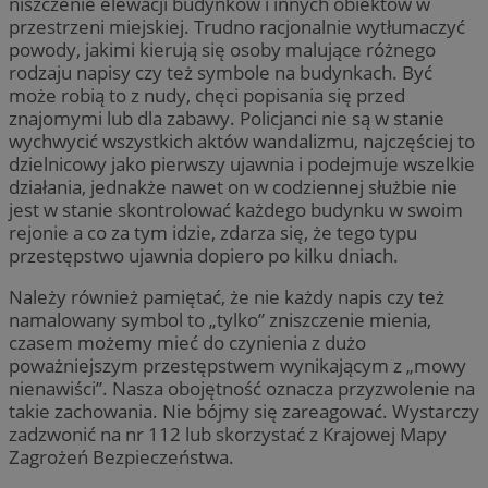
niszczenie elewacji budynków i innych obiektów w
przestrzeni miejskiej. Trudno racjonalnie wytłumaczyć
powody, jakimi kierują się osoby malujące różnego
rodzaju napisy czy też symbole na budynkach. Być
może robią to z nudy, chęci popisania się przed
znajomymi lub dla zabawy. Policjanci nie są w stanie
wychwycić wszystkich aktów wandalizmu, najczęściej to
dzielnicowy jako pierwszy ujawnia i podejmuje wszelkie
działania, jednakże nawet on w codziennej służbie nie
jest w stanie skontrolować każdego budynku w swoim
rejonie a co za tym idzie, zdarza się, że tego typu
przestępstwo ujawnia dopiero po kilku dniach.
Należy również pamiętać, że nie każdy napis czy też
namalowany symbol to „tylko” zniszczenie mienia,
czasem możemy mieć do czynienia z dużo
poważniejszym przestępstwem wynikającym z „mowy
nienawiści”. Nasza obojętność oznacza przyzwolenie na
takie zachowania. Nie bójmy się zareagować. Wystarczy
zadzwonić na nr 112 lub skorzystać z Krajowej Mapy
Zagrożeń Bezpieczeństwa.