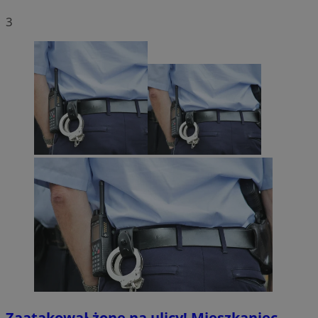
3
Zaatakował żonę na ulicy! Mieszkaniec