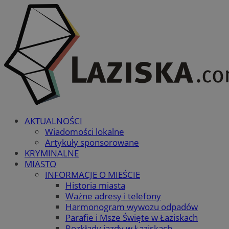
AKTUALNOŚCI
Wiadomości lokalne
Artykuły sponsorowane
KRYMINALNE
MIASTO
INFORMACJE O MIEŚCIE
Historia miasta
Ważne adresy i telefony
Harmonogram wywozu odpadów
Parafie i Msze Święte w Łaziskach
Rozkłady jazdy w Łaziskach