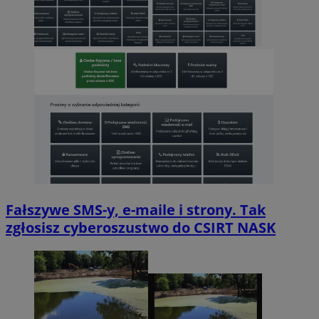
Fałszywe SMS-y, e-maile i strony. Tak
zgłosisz cyberoszustwo do CSIRT NASK