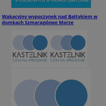
Wakacyjny wypoczynek nad Bałtykiem w
domkach Szmaragdowe Morze