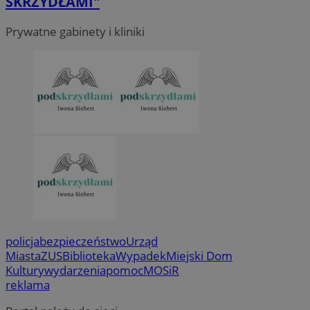
SKRZYDŁAMI"
Prywatne gabinety i kliniki
policja
bezpieczeństwo
Urząd
Miasta
ZUS
Biblioteka
Wypadek
Miejski Dom
Kultury
wydarzenia
pomoc
MOSiR
reklama