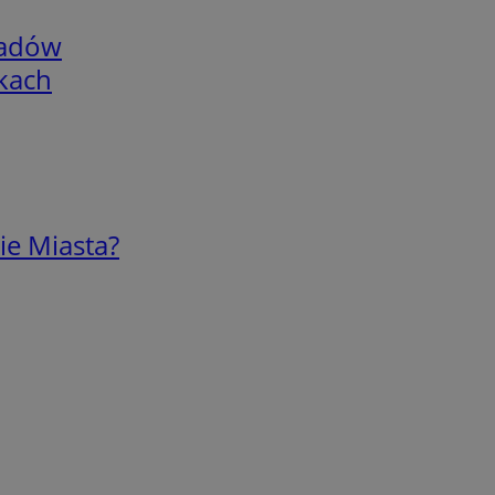
adów
skach
ie Miasta?