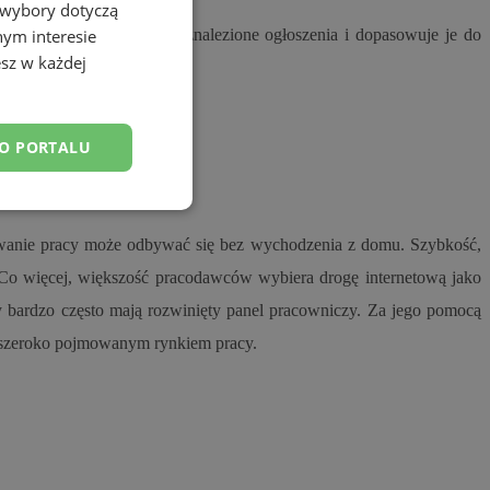
 wybory dotyczą
ośrednika, który gromadzi znalezione ogłoszenia i dopasowuje je do
nym interesie
sz w każdej
DO PORTALU
esklasyfikowane
kiwanie pracy może odbywać się bez wychodzenia z domu. Szybkość,
. Co więcej, większość pracodawców wybiera drogę internetową jako
y bardzo często mają rozwinięty panel pracowniczy. Za jego pomocą
z szeroko pojmowanym rynkiem pracy.
ane
owanie użytkownika i
j.