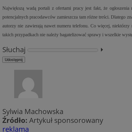
SessID
Największą wadą portali z ofertami pracy jest fakt, że ogłoszen
QeSessID
potencjalnych pracodawców zamieszcza tam różne treści. Dlatego 
MvSessID
autorzy nie zawierają nawet numeru telefonu. Co więcej, niektór
VISITOR_PRIVACY_
takich przypadkach nie należy bagatelizować sprawy i wszelkie wyst
Słuchaj
⏵︎
Udostępnij
suid
INGRESSCOOKIE
Sylwia Machowska
euds
Źródło:
Artykuł sponsorowany
reklama
__cf_bm