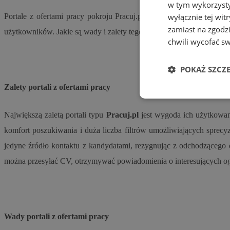
w tym wykorzysty
Portale z ofertami pracy pokroju Pracuj.pl to obecnie najczęściej
wyłącznie tej wi
zamiast na zgodz
użytkowników. Jakie są wady i zalety tego typu portali z ofertami pra
chwili wycofać s
POKAŻ SZCZ
Zalety portali z ofertami pracy
Niezbędne
Największą zaletą portali typu
Pracuj.pl
jest wygoda ich użytkowa
komfort poszukiwania i duża liczba filtrów umożliwiających sprec
jedyne źródło kontaktu z kandydatami, rezygnując z odchodzącego 
można przesyłać CV, otrzymywać powiadomienia o interesujących ogł
Ni
Niezbędne pliki cook
zarządzanie kontem. 
Wady portali z ofertami pracy
Nazwa