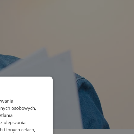
ywania i
danych osobowych,
etlania
az ulepszania
 i innych celach,