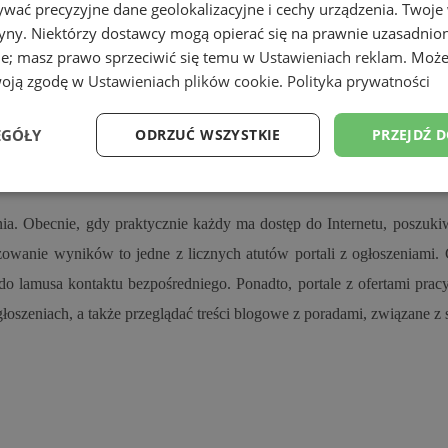
wać precyzyjne dane geolokalizacyjne i cechy urządzenia. Twoje
 wybierany sposób na znalezienie pracy. Stanowią swoistego rodzaju p
tryny. Niektórzy dostawcy mogą opierać się na prawnie uzasadnio
ie; masz prawo sprzeciwić się temu w
Ustawieniach reklam
. Może
cy?
woją zgodę w
Ustawieniach plików cookie
.
Polityka prywatności
EGÓŁY
ODRZUĆ WSZYSTKIE
PRZEJDŹ 
Wydajność
Targetowanie
Funkcjonalność
Ni
nia. Obecnie, gdy praktycznie każdy ma dostęp do Internetu, poszu
yzowanie wyników to jedne z licznych atutów portali z ogłoszeniami
do lamusa kontaktu bezpośredniego. Ponadto, portale z ofertami prac
oszeniach, a także przeglądać treści blogowe z poradami, związane 
ezbędne
Wydajność
Targetowanie
Funkcjonalność
Niesklasyfikow
ie umożliwiają korzystanie z podstawowych funkcji strony internetowej, takich jak log
Bez niezbędnych plików cookie nie można prawidłowo korzystać ze strony internetowe
Okres
Provider
/
Domena
Opis
przechowywania