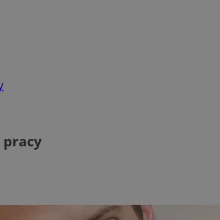
y
i pracy