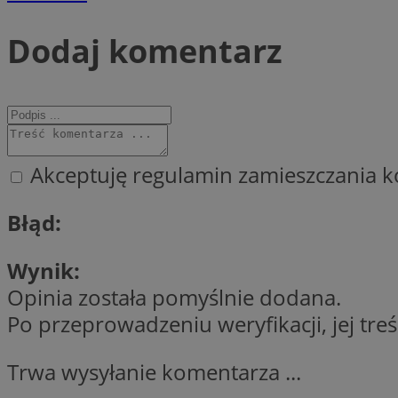
Dodaj komentarz
CookieScriptConse
li_gc
Akceptuję regulamin zamieszczania k
Błąd:
Nazwa
Nazwa
Nazwa
ustat_5q1fpXenruu
Wynik:
_ga_VBEXFQ7ESL
ADK_EX_11
tuuid_lu
Opinia została pomyślnie dodana.
ustat_wifky5Xx15n
_ga
Po przeprowadzeniu weryfikacji, jej tre
ustat_lcx1lqx4r6x3
ustat_hp8X2ki0r9b
Trwa wysyłanie komentarza ...
tuuid_lu
__mguid_