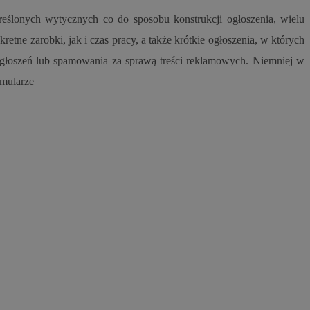
entyfikator sesji.
reślonych wytycznych co do sposobu konstrukcji ogłoszenia, wielu
entyfikator sesji.
retne zarobki, jak i czas pracy, a także krótkie ogłoszenia, w których
entyfikator sesji.
ogłoszeń lub spamowania za sprawą treści reklamowych. Niemniej w
nformacje o zgodzie
rmularze
ncjach dotyczących
ia z witryny.
olityki prywatności
ich przestrzeganie
temu użytkownik nie
woich preferencji,
 z regulacjami
 identyfikatora
erów obsługuje
ekście
lu optymalizacji
 do przechowywania
niu do usług
e, czy użytkownik
enia lub reklamy.
niania ludzi i