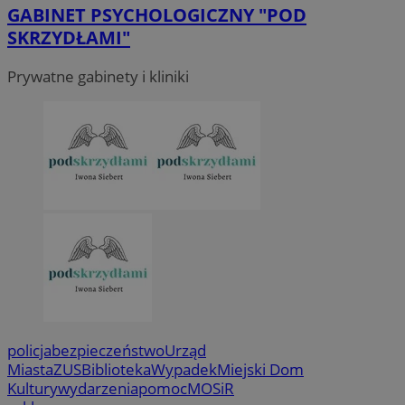
GABINET PSYCHOLOGICZNY "POD
SKRZYDŁAMI"
Prywatne gabinety i kliniki
policja
bezpieczeństwo
Urząd
Miasta
ZUS
Biblioteka
Wypadek
Miejski Dom
Kultury
wydarzenia
pomoc
MOSiR