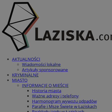
AKTUALNOŚCI
Wiadomości lokalne
Artykuły sponsorowane
KRYMINALNE
MIASTO
INFORMACJE O MIEŚCIE
Historia miasta
Ważne adresy i telefony
Harmonogram wywozu odpadów
Parafie i Msze Święte w Łaziskach
Rozkłady jazdy w Łaziskach