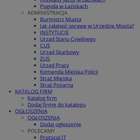
Pogoda w Łaziskach
ADMINISTRACJA
Burmistrz Miasta
Jak załatwić sprawę w Urzędzie Miasta?
INSTYTUCJE
Urząd Stanu Cywilnego
CUS
Urząd Skarbowy
ZUS
Urząd Pracy
Komenda Miejska Policji
Straż Miejska
Straż Pożarna
KATALOG FIRM
Katalog firm
Dodaj firmę do katalogu
OGŁOSZENIA
OGŁOSZENIA
Dodaj ogłoszenie
POLECAMY
Protocol IT