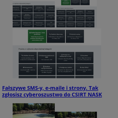
Fałszywe SMS-y, e-maile i strony. Tak
zgłosisz cyberoszustwo do CSIRT NASK