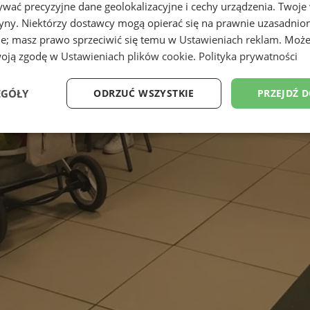
wać precyzyjne dane geolokalizacyjne i cechy urządzenia. Twoje
tryny. Niektórzy dostawcy mogą opierać się na prawnie uzasadnio
ie; masz prawo sprzeciwić się temu w
Ustawieniach reklam
. Może
woją zgodę w
Ustawieniach plików cookie
.
Polityka prywatności
EGÓŁY
ODRZUĆ WSZYSTKIE
PRZEJDŹ 
Wydajność
Targetowanie
Funkcjonalność
Ni
ezbędne
Wydajność
Targetowanie
Funkcjonalność
Niesklasyfikow
ie umożliwiają korzystanie z podstawowych funkcji strony internetowej, takich jak log
Bez niezbędnych plików cookie nie można prawidłowo korzystać ze strony internetowe
Okres
Provider
/
Domena
Opis
przechowywania