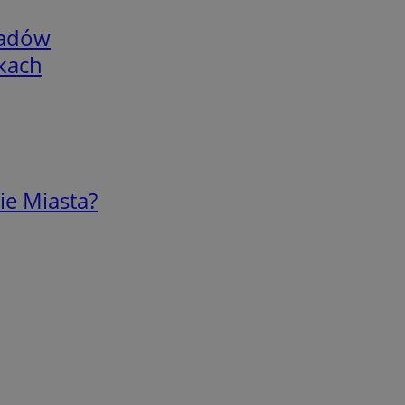
adów
skach
ie Miasta?