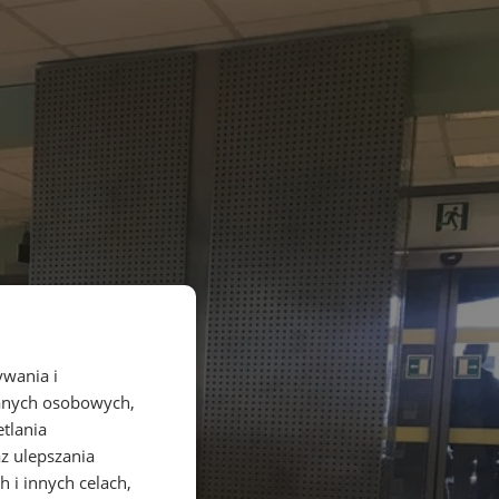
ywania i
danych osobowych,
etlania
az ulepszania
 i innych celach,