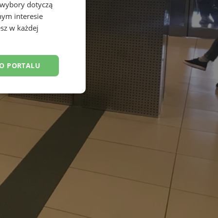
 wybory dotyczą
nym interesie
sz w każdej
DO PORTALU
esklasyfikowane
ane
owanie użytkownika i
j.