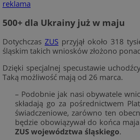
reklama
500+ dla Ukrainy już w maju
CookieScriptConse
Dotychczas
ZUS
przyjął około 318 tys
li_gc
śląskim takich wniosków złożono ponad 
Dzięki specjalnej specustawie uchodźc
Taką możliwość mają od 26 marca.
Nazwa
Nazwa
Nazwa
ustat_5q1fpXenruu
– Podobnie jak nasi obywatele wnio
_ga_VBEXFQ7ESL
ADK_EX_11
tuuid_lu
składają go za pośrednictwem Pla
ustat_wifky5Xx15n
_ga
świadczeniowe, zarówno ten obecny
ustat_lcx1lqx4r6x3
będzie obowiązywał do końca maja
ustat_hp8X2ki0r9b
ZUS województwa śląskiego
.
tuuid_lu
__mguid_