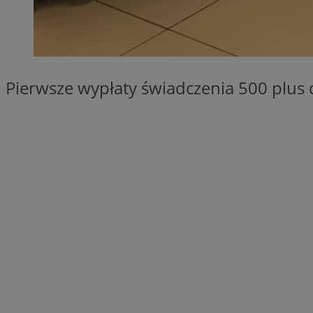
SessID
QeSessID
MvSessID
VISITOR_PRIVACY_
Pierwsze wypłaty świadczenia 500 plus 
suid
INGRESSCOOKIE
euds
__cf_bm