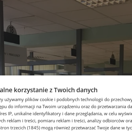
lne korzystanie z Twoich danych
rzy używamy plików cookie i podobnych technologii do przechow
ępu do informacji na Twoim urządzeniu oraz do przetwarzania 
dres IP, unikalne identyfikatory i dane przeglądania, w celu wyświ
h reklam i treści, pomiaru reklam i treści, analizy odbiorców or
tron trzecich (1845)
mogą również przetwarzać Twoje dane w tych