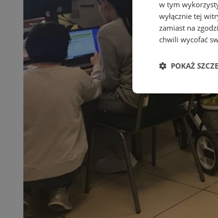
w tym wykorzysty
wyłącznie tej wi
zamiast na zgodz
chwili wycofać s
POKAŻ SZCZ
Niezbędne
Ni
Niezbędne pliki cook
zarządzanie kontem. 
Nazwa