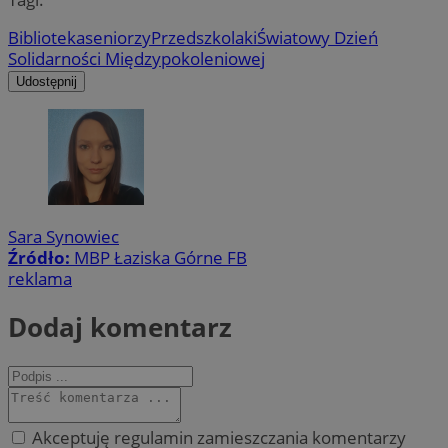
Biblioteka
seniorzy
Przedszkolaki
Światowy Dzień
Solidarności Międzypokoleniowej
Udostępnij
Sara Synowiec
Źródło:
MBP Łaziska Górne FB
reklama
Dodaj komentarz
Akceptuję regulamin zamieszczania komentarzy