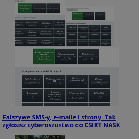
Fałszywe SMS-y, e-maile i strony. Tak
zgłosisz cyberoszustwo do CSIRT NASK