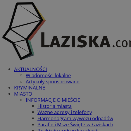
AKTUALNOŚCI
Wiadomości lokalne
Artykuły sponsorowane
KRYMINALNE
MIASTO
INFORMACJE O MIEŚCIE
Historia miasta
Ważne adresy i telefony
Harmonogram wywozu odpadów
Parafie i Msze Święte w Łaziskach
Rozkłady jazdy w Łaziskach