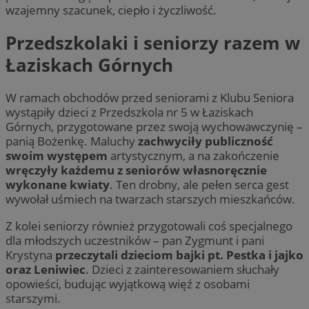
wzajemny szacunek, ciepło i życzliwość.
Przedszkolaki i seniorzy razem w
Łaziskach Górnych
W ramach obchodów przed seniorami z Klubu Seniora
wystąpiły dzieci z Przedszkola nr 5 w Łaziskach
Górnych, przygotowane przez swoją wychowawczynię –
panią Bożenkę. Maluchy
zachwyciły publiczność
swoim występem
artystycznym, a na zakończenie
wręczyły każdemu z seniorów własnoręcznie
wykonane kwiaty
. Ten drobny, ale pełen serca gest
wywołał uśmiech na twarzach starszych mieszkańców.
Z kolei seniorzy również przygotowali coś specjalnego
dla młodszych uczestników – pan Zygmunt i pani
Krystyna
przeczytali dzieciom bajki pt. Pestka i jajko
oraz Leniwiec
. Dzieci z zainteresowaniem słuchały
opowieści, budując wyjątkową więź z osobami
starszymi.