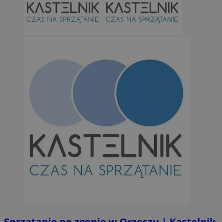
Sprzątanie po zgonie w Orzeszu | Kastelnik