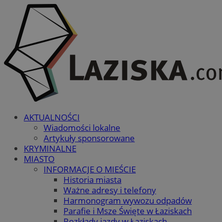
AKTUALNOŚCI
Wiadomości lokalne
Artykuły sponsorowane
KRYMINALNE
MIASTO
INFORMACJE O MIEŚCIE
Historia miasta
Ważne adresy i telefony
Harmonogram wywozu odpadów
Parafie i Msze Święte w Łaziskach
Rozkłady jazdy w Łaziskach