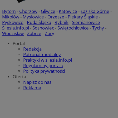
Bytom
-
Chorzów
-
Gliwice
-
Katowice
-
Łaziska Górne
-
Mikołów
-
Mysłowice
-
Orzesze
-
Piekary Śląskie
-
Pyskowice
-
Ruda Śląska
-
Rybnik
-
Siemianowice
-
Silesia.info.pl
-
Sosnowiec
-
Świętochłowice
-
Tychy
-
Wodzisław
-
Zabrze
-
Żory
Portal
Redakcja
Patronat medialny
Praktyki w silesia.info.pl
Regulaminy portalu
Polityka prywatności
Oferta
Napisz do nas
Reklama