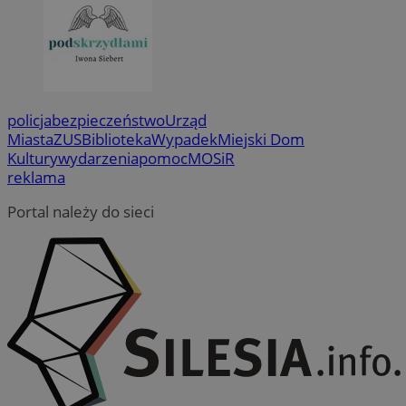
policja
bezpieczeństwo
Urząd
Miasta
ZUS
Biblioteka
Wypadek
Miejski Dom
Kultury
wydarzenia
pomoc
MOSiR
reklama
Portal należy do sieci