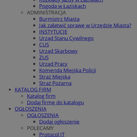
Pogoda w Łaziskach
ADMINISTRACJA
Burmistrz Miasta
Jak załatwić sprawę w Urzędzie Miasta?
INSTYTUCJE
Urząd Stanu Cywilnego
CUS
Urząd Skarbowy
ZUS
Urząd Pracy
Komenda Miejska Policji
Straż Miejska
Straż Pożarna
KATALOG FIRM
Katalog firm
Dodaj firmę do katalogu
OGŁOSZENIA
OGŁOSZENIA
Dodaj ogłoszenie
POLECAMY
Protocol IT