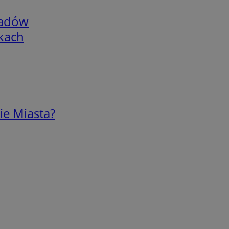
adów
skach
ie Miasta?