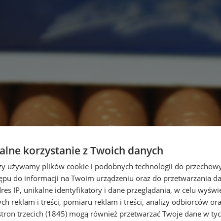
lne korzystanie z Twoich danych
rzy używamy plików cookie i podobnych technologii do przechow
ępu do informacji na Twoim urządzeniu oraz do przetwarzania 
dres IP, unikalne identyfikatory i dane przeglądania, w celu wyświ
h reklam i treści, pomiaru reklam i treści, analizy odbiorców or
tron trzecich (1845)
mogą również przetwarzać Twoje dane w tych