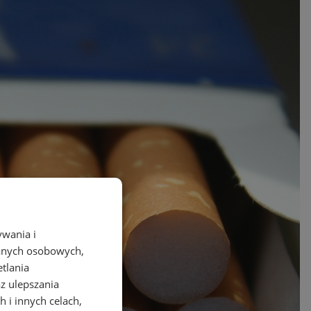
ywania i
danych osobowych,
etlania
az ulepszania
 i innych celach,