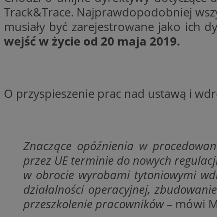
Track&Trace. Najprawdopodobniej wszyst
musiały być zarejestrowane jako ich d
CookieScriptConse
wejść w życie od 20 maja 2019.
li_gc
O przyspieszenie prac nad ustawą i wdr
Nazwa
Nazwa
Nazwa
ustat_5q1fpXenruu
Znaczące opóźnienia w procedowani
_ga_VBEXFQ7ESL
ADK_EX_11
tuuid_lu
przez UE terminie do nowych regulacj
ustat_wifky5Xx15n
_ga
w obrocie wyrobami tytoniowymi wdr
ustat_lcx1lqx4r6x3
działalności operacyjnej, zbudowani
ustat_hp8X2ki0r9b
przeszkolenie pracowników
– mówi Ma
tuuid_lu
__mguid_