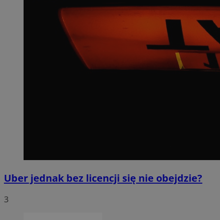
Uber jednak bez licencji się nie obejdzie?
3