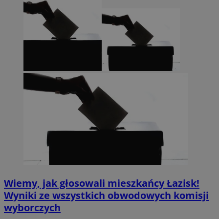
Wiemy, jak głosowali mieszkańcy Łazisk!
Wyniki ze wszystkich obwodowych komisji
wyborczych