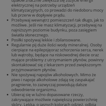
upałów znacznie zwiększa się zużycie energii
elektrycznej na potrzeby urządzeń
klimatyzacyjnych, co prowadzi do niedoboru mocy
lub przerw w dopływie prądu.
Przebywaj wewnątrz pomieszczeń tak długo, jak to
możliwe. Jeśli nie masz klimatyzacji, przebywaj na
najniższym poziomie budynku, poza zasięgiem
światła słonecznego.
Posiłki spożywaj lekkie i zbilansowane.
Regularnie pij duże ilości wody mineralnej. Osoby
cierpiące na epilepsjęoraz schorzenia serca, nerek
lub wątroby, będące na niskowodnej diecie oraz
mające problemy z utrzymaniem płynów, powinny
skontaktować się z lekarzem przed zwiększonym
przyjmowaniem płynów.
Nie spożywaj napojów alkoholowych. Mimo że
piwo i napoje alkoholowe zdają się zaspakajać
pragnienie, to zazwyczaj powodują dalsze
odwodnienie organizmu.
Ubieraj się w luźno dopasowane rzeczy,
zakrywające możliwie największą powierzchnię
skóry. Lekka, o jasnych kolorach odzież, odbija