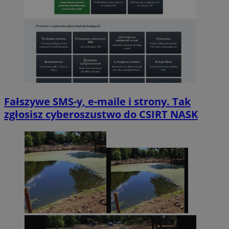
Fałszywe SMS-y, e-maile i strony. Tak
zgłosisz cyberoszustwo do CSIRT NASK