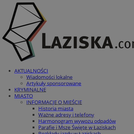
AKTUALNOŚCI
Wiadomości lokalne
Artykuły sponsorowane
KRYMINALNE
MIASTO
INFORMACJE O MIEŚCIE
Historia miasta
Ważne adresy i telefony
Harmonogram wywozu odpadów
Parafie i Msze Święte w Łaziskach
Rozkłady jazdy w Łaziskach