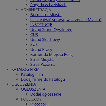
Pogoda w Łaziskach
ADMINISTRACJA
Burmistrz Miasta
Jak załatwić sprawę w Urzędzie Miasta?
INSTYTUCJE
Urząd Stanu Cywilnego
CUS
Urząd Skarbowy
ZUS
Urząd Pracy
Komenda Miejska Policji
Straż Miejska
Straż Pożarna
KATALOG FIRM
Katalog firm
Dodaj firmę do katalogu
OGŁOSZENIA
OGŁOSZENIA
Dodaj ogłoszenie
POLECAMY
Protocol IT