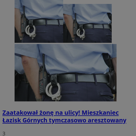
Zaatakował żonę na ulicy! Mieszkaniec
Łazisk Górnych tymczasowo aresztowany
3