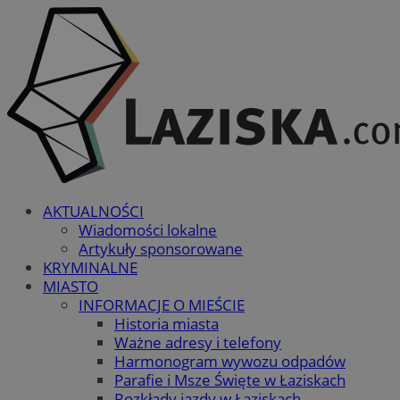
AKTUALNOŚCI
Wiadomości lokalne
Artykuły sponsorowane
KRYMINALNE
MIASTO
INFORMACJE O MIEŚCIE
Historia miasta
Ważne adresy i telefony
Harmonogram wywozu odpadów
Parafie i Msze Święte w Łaziskach
Rozkłady jazdy w Łaziskach