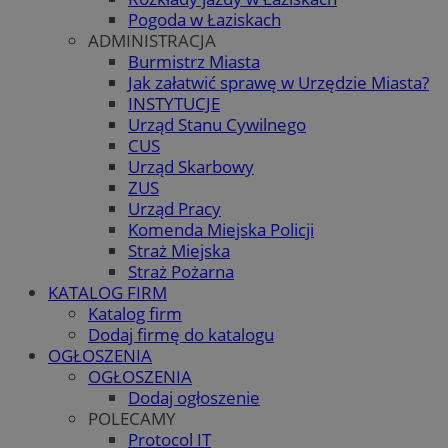
Pogoda w Łaziskach
ADMINISTRACJA
Burmistrz Miasta
Jak załatwić sprawę w Urzędzie Miasta?
INSTYTUCJE
Urząd Stanu Cywilnego
CUS
Urząd Skarbowy
ZUS
Urząd Pracy
Komenda Miejska Policji
Straż Miejska
Straż Pożarna
KATALOG FIRM
Katalog firm
Dodaj firmę do katalogu
OGŁOSZENIA
OGŁOSZENIA
Dodaj ogłoszenie
POLECAMY
Protocol IT