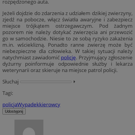
rozpędzonego auta.
Jeżeli dojdzie do zdarzenia z udziałem dzikiej zwierzyny,
zjedź na pobocze, włącz światła awaryjne i zabezpiecz
miejsce trójkątem ostrzegawczym. Pod żadnym
pozorem nie należy dotykać zwierzęcia ani przewozić
go w samochodzie. Niesie to ze sobą ryzyko zakażenia
m.in. wścieklizną. Ponadto ranne zwierzę może być
niebezpieczne dla człowieka. W takiej sytuacji należy
natychmiast zawiadomić
policję
. Przyjmujący zgłoszenie
dyżurny poinformuje odpowiednie służby i lekarza
weterynarii oraz skieruje na miejsce patrol policji.
Słuchaj
⏵︎
Tagi:
policja
Wypadek
kierowcy
Udostępnij