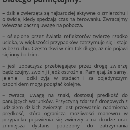
– dzikie zwierzęta są najbardziej aktywne o zmierzchu i
o świcie, kiedy spędzają czas na żerowaniu. Zwracajmy
wówczas baczną uwagę na pobocza.
– oślepione przez światła reflektorów zwierzę rzadko
ucieka, w większości przypadków zatrzymuje się i staje
w bezruchu. Często tkwi w nim tak długo, aż nie pojawi
się inny bodziec.
– jeśli zobaczysz przebiegające przez drogę zwierzę
bądź czujny, zwolnij i jedź ostrożnie. Pamiętaj, że sarny,
jelenie i dziki żyją w stadach i za pojedynczym
osobnikiem mogą podążać kolejne.
– zwracaj uwagę na znaki, dostosuj prędkość do
panujących warunków. Przyczyną zdarzeń drogowych z
udziałem dzikich zwierząt jest przeważnie nadmierna
prędkość, która ogranicza możliwości manewru w
przypadku pojawienia się zwierzęcia na drodze oraz
zmniejsza dystans potrzebny do zatrzymania