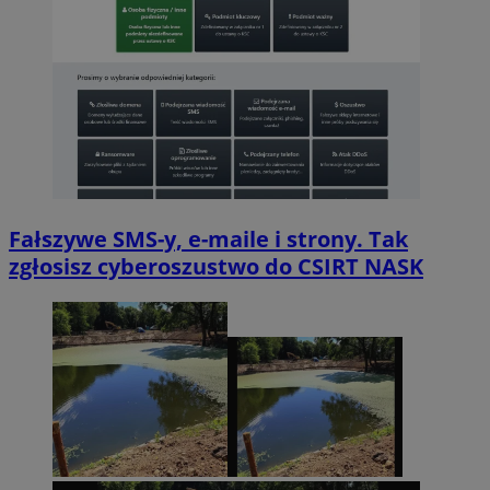
Fałszywe SMS-y, e-maile i strony. Tak
zgłosisz cyberoszustwo do CSIRT NASK