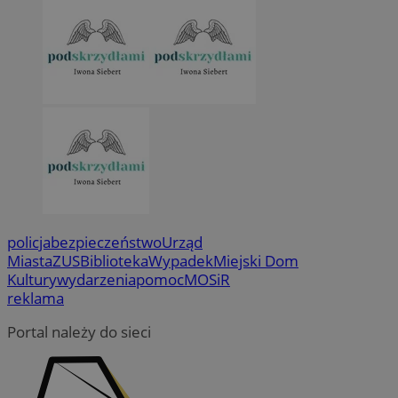
policja
bezpieczeństwo
Urząd
Miasta
ZUS
Biblioteka
Wypadek
Miejski Dom
Kultury
wydarzenia
pomoc
MOSiR
reklama
Portal należy do sieci