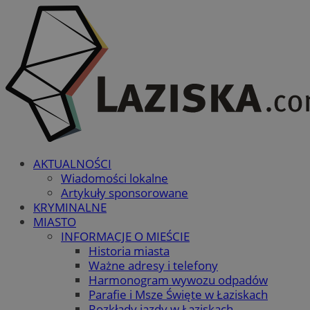
AKTUALNOŚCI
Wiadomości lokalne
Artykuły sponsorowane
KRYMINALNE
MIASTO
INFORMACJE O MIEŚCIE
Historia miasta
Ważne adresy i telefony
Harmonogram wywozu odpadów
Parafie i Msze Święte w Łaziskach
Rozkłady jazdy w Łaziskach