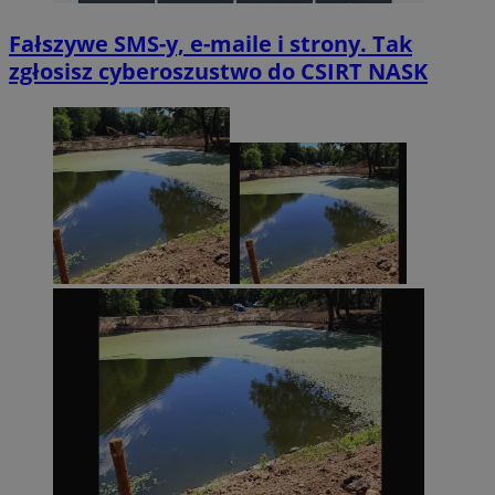
Fałszywe SMS-y, e-maile i strony. Tak
zgłosisz cyberoszustwo do CSIRT NASK