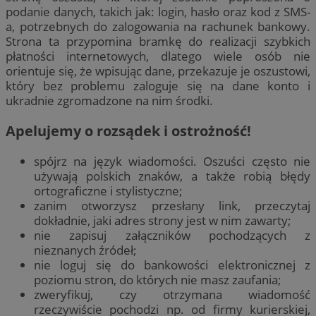
podanie danych, takich jak: login, hasło oraz kod z SMS-
a, potrzebnych do zalogowania na rachunek bankowy.
Strona ta przypomina bramkę do realizacji szybkich
płatności internetowych, dlatego wiele osób nie
orientuje się, że wpisując dane, przekazuje je oszustowi,
który bez problemu zaloguje się na dane konto i
ukradnie zgromadzone na nim środki.
Apelujemy o rozsądek i ostrożność!
spójrz na język wiadomości. Oszuści często nie
używają polskich znaków, a także robią błędy
ortograficzne i stylistyczne;
zanim otworzysz przesłany link, przeczytaj
dokładnie, jaki adres strony jest w nim zawarty;
nie zapisuj załączników pochodzących z
nieznanych źródeł;
nie loguj się do bankowości elektronicznej z
poziomu stron, do których nie masz zaufania;
zweryfikuj, czy otrzymana wiadomość
rzeczywiście pochodzi np. od firmy kurierskiej,