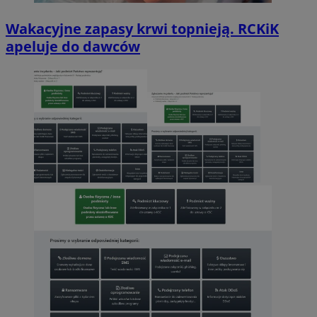
Wakacyjne zapasy krwi topnieją. RCKiK
apeluje do dawców