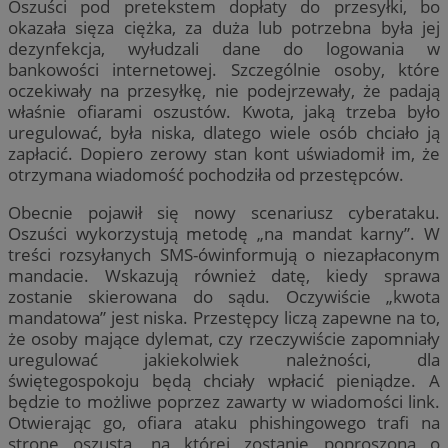
Oszuści pod pretekstem dopłaty do przesyłki, bo
okazała sięza ciężka, za duża lub potrzebna była jej
dezynfekcja, wyłudzali dane do logowania w
bankowości internetowej. Szczególnie osoby, które
oczekiwały na przesyłkę, nie podejrzewały, że padają
właśnie ofiarami oszustów. Kwota, jaką trzeba było
uregulować, była niska, dlatego wiele osób chciało ją
zapłacić. Dopiero zerowy stan kont uświadomił im, że
otrzymana wiadomość pochodziła od przestępców.
Obecnie pojawił się nowy scenariusz cyberataku.
Oszuści wykorzystują metodę „na mandat karny”. W
treści rozsyłanych SMS-ówinformują o niezapłaconym
mandacie. Wskazują również datę, kiedy sprawa
zostanie skierowana do sądu. Oczywiście „kwota
mandatowa” jest niska. Przestępcy liczą zapewne na to,
że osoby mające dylemat, czy rzeczywiście zapomniały
uregulować jakiekolwiek należności, dla
świętegospokoju będą chciały wpłacić pieniądze. A
będzie to możliwe poprzez zawarty w wiadomości link.
Otwierając go, ofiara ataku phishingowego trafi na
stronę oszusta, na której zostanie poproszona o