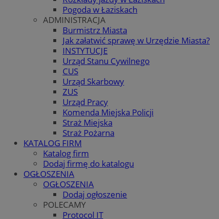
Pogoda w Łaziskach
ADMINISTRACJA
Burmistrz Miasta
Jak załatwić sprawę w Urzędzie Miasta?
INSTYTUCJE
Urząd Stanu Cywilnego
CUS
Urząd Skarbowy
ZUS
Urząd Pracy
Komenda Miejska Policji
Straż Miejska
Straż Pożarna
KATALOG FIRM
Katalog firm
Dodaj firmę do katalogu
OGŁOSZENIA
OGŁOSZENIA
Dodaj ogłoszenie
POLECAMY
Protocol IT