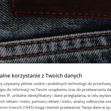
lne korzystanie z Twoich danych
rzy używamy plików cookie i podobnych technologii do przechow
ępu do informacji na Twoim urządzeniu oraz do przetwarzania 
dres IP, unikalne identyfikatory i dane przeglądania, w celu wyświ
h reklam i treści, pomiaru reklam i treści, analizy odbiorców or
tron trzecich (1845)
mogą również przetwarzać Twoje dane w tych