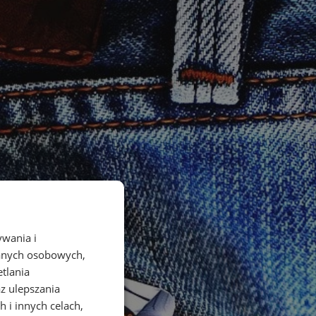
ywania i
danych osobowych,
etlania
az ulepszania
 i innych celach,