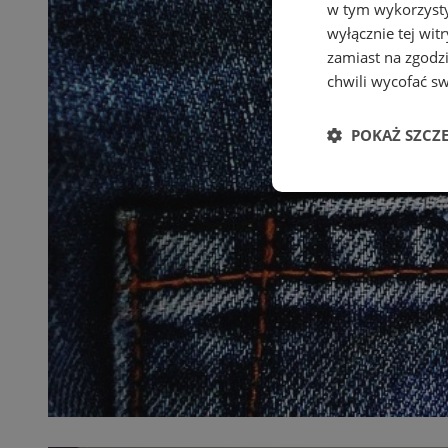
w tym wykorzysty
wyłącznie tej wi
zamiast na zgodz
chwili wycofać s
POKAŻ SZCZ
Niezbędne
Ni
Niezbędne pliki cook
zarządzanie kontem. 
Nazwa