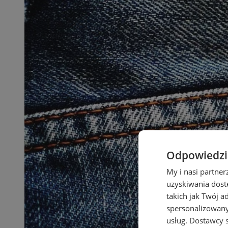
Odpowiedzia
My i nasi partne
uzyskiwania dost
takich jak Twój a
spersonalizowanyc
usług.
Dostawcy s