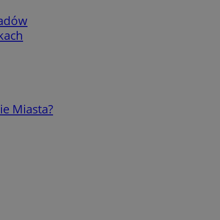
adów
skach
ie Miasta?