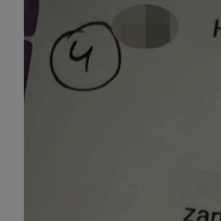
SessID
QeSessID
MvSessID
VISITOR_PRIVACY_
suid
INGRESSCOOKIE
euds
__cf_bm