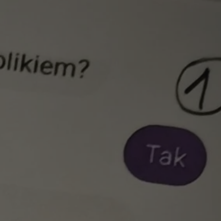
entyfikator sesji.
entyfikator sesji.
entyfikator sesji.
nformacje o zgodzie
ncjach dotyczących
ia z witryny.
olityki prywatności
ich przestrzeganie
temu użytkownik nie
woich preferencji,
 z regulacjami
 identyfikatora
erów obsługuje
ekście
lu optymalizacji
 do przechowywania
niu do usług
e, czy użytkownik
enia lub reklamy.
niania ludzi i