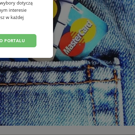
 wybory dotyczą
nym interesie
sz w każdej
DO PORTALU
esklasyfikowane
ane
owanie użytkownika i
j.