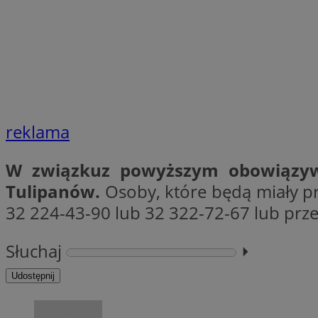
SessID
QeSessID
MvSessID
VISITOR_PRIVACY_
reklama
W związkuz powyższym obowiązywać
suid
Tulipanów.
Osoby, które będą miały p
32 224-43-90 lub 32 322-72-67 lub prze
INGRESSCOOKIE
Słuchaj
⏵︎
euds
Udostępnij
__cf_bm