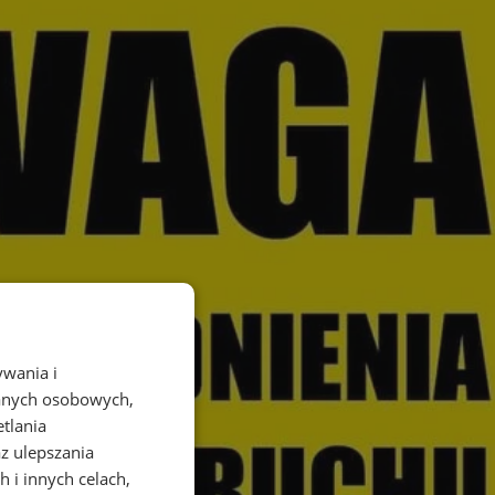
ywania i
danych osobowych,
etlania
az ulepszania
 i innych celach,