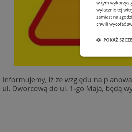
w tym wykorzysty
wyłącznie tej wi
zamiast na zgodz
chwili wycofać s
POKAŻ SZCZ
Niezbędne
Informujemy, iż ze względu na planowa
ul. Dworcową do ul. 1-go Maja, będą w
Ni
Niezbędne pliki cook
zarządzanie kontem. 
Nazwa