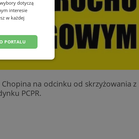
 wybory dotyczą
nym interesie
sz w każdej
DO PORTALU
esklasyfikowane
. Chopina na odcinku od skrzyżowania z
udynku PCPR.
ane
owanie użytkownika i
j.