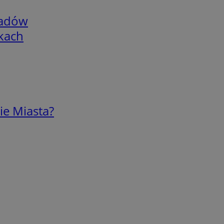
adów
skach
ie Miasta?