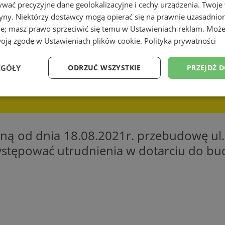
wać precyzyjne dane geolokalizacyjne i cechy urządzenia. Twoje
tryny. Niektórzy dostawcy mogą opierać się na prawnie uzasadnio
ie; masz prawo sprzeciwić się temu w
Ustawieniach reklam
. Może
woją zgodę w
Ustawieniach plików cookie
.
Polityka prywatności
EGÓŁY
ODRZUĆ WSZYSTKIE
PRZEJDŹ 
Wydajność
Targetowanie
Funkcjonalność
Ni
ną od dnia 18.08.2021r. przebudowę ul
ystępować utrudnienia w dotarciu do b
ezbędne
Wydajność
Targetowanie
Funkcjonalność
Niesklasyfikow
ie umożliwiają korzystanie z podstawowych funkcji strony internetowej, takich jak log
Bez niezbędnych plików cookie nie można prawidłowo korzystać ze strony internetowe
Okres
Provider
/
Domena
Opis
przechowywania