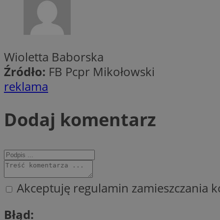
CookieScriptConse
Wioletta Baborska
Źródło:
FB Pcpr Mikołowski
li_gc
reklama
Dodaj komentarz
Nazwa
Nazwa
Nazwa
ustat_5q1fpXenruu
_ga_VBEXFQ7ESL
ADK_EX_11
tuuid_lu
ustat_wifky5Xx15n
_ga
Akceptuję regulamin zamieszczania k
ustat_lcx1lqx4r6x3
ustat_hp8X2ki0r9b
tuuid_lu
Błąd:
__mguid_