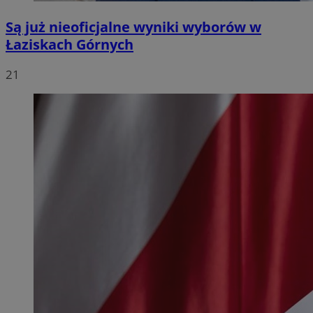
Są już nieoficjalne wyniki wyborów w
Łaziskach Górnych
21