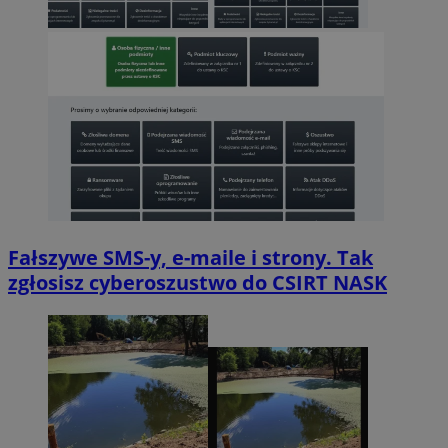
Fałszywe SMS-y, e-maile i strony. Tak
zgłosisz cyberoszustwo do CSIRT NASK