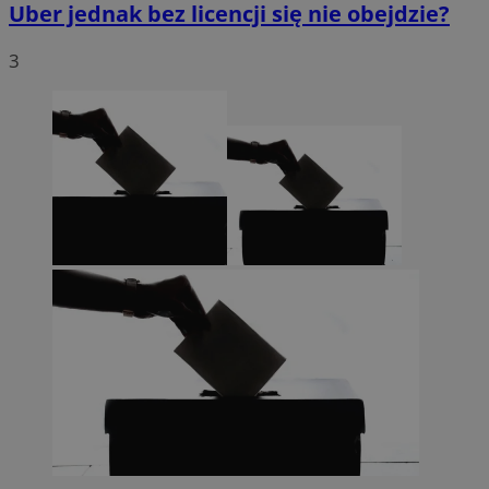
Uber jednak bez licencji się nie obejdzie?
3