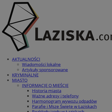
AKTUALNOŚCI
Wiadomości lokalne
Artykuły sponsorowane
KRYMINALNE
MIASTO
INFORMACJE O MIEŚCIE
Historia miasta
Ważne adresy i telefony
Harmonogram wywozu odpadów
Parafie i Msze Święte w Łaziskach
Rozkłady jazdy w Łaziskach