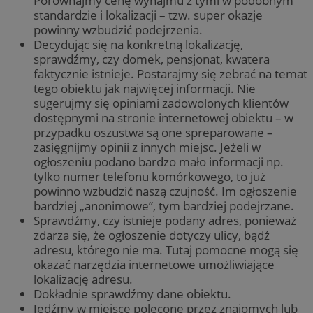
Porównajmy cenę wynajmu z tymi w podobnym
standardzie i lokalizacji – tzw. super okazje
powinny wzbudzić podejrzenia.
Decydując się na konkretną lokalizację,
sprawdźmy, czy domek, pensjonat, kwatera
faktycznie istnieje. Postarajmy się zebrać na temat
tego obiektu jak najwięcej informacji. Nie
sugerujmy się opiniami zadowolonych klientów
dostępnymi na stronie internetowej obiektu – w
przypadku oszustwa są one spreparowane –
zasięgnijmy opinii z innych miejsc. Jeżeli w
ogłoszeniu podano bardzo mało informacji np.
tylko numer telefonu komórkowego, to już
powinno wzbudzić naszą czujność. Im ogłoszenie
bardziej „anonimowe”, tym bardziej podejrzane.
Sprawdźmy, czy istnieje podany adres, ponieważ
zdarza się, że ogłoszenie dotyczy ulicy, bądź
adresu, którego nie ma. Tutaj pomocne mogą się
okazać narzędzia internetowe umożliwiające
lokalizację adresu.
Dokładnie sprawdźmy dane obiektu.
Jedźmy w miejsce polecone przez znajomych lub