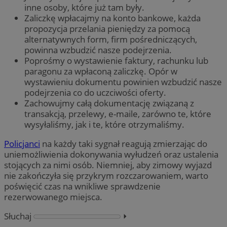
inne osoby, które już tam były.
Zaliczkę wpłacajmy na konto bankowe, każda
propozycja przelania pieniędzy za pomocą
alternatywnych form, firm pośredniczących,
powinna wzbudzić nasze podejrzenia.
Poprośmy o wystawienie faktury, rachunku lub
paragonu za wpłaconą zaliczkę. Opór w
wystawieniu dokumentu powinien wzbudzić nasze
podejrzenia co do uczciwości oferty.
Zachowujmy całą dokumentację związaną z
transakcją, przelewy, e-maile, zarówno te, które
wysyłaliśmy, jak i te, które otrzymaliśmy.
Policjanci
na każdy taki sygnał reagują zmierzając do
uniemożliwienia dokonywania wyłudzeń oraz ustalenia
stojących za nimi osób. Niemniej, aby zimowy wyjazd
nie zakończyła się przykrym rozczarowaniem, warto
poświęcić czas na wnikliwe sprawdzenie
rezerwowanego miejsca.
Słuchaj
⏵︎