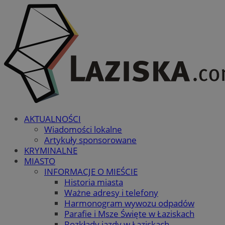
AKTUALNOŚCI
Wiadomości lokalne
Artykuły sponsorowane
KRYMINALNE
MIASTO
INFORMACJE O MIEŚCIE
Historia miasta
Ważne adresy i telefony
Harmonogram wywozu odpadów
Parafie i Msze Święte w Łaziskach
Rozkłady jazdy w Łaziskach