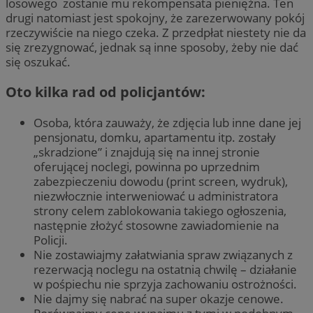
losowego zostanie mu rekompensata pieniężna. Ten
drugi natomiast jest spokojny, że zarezerwowany pokój
rzeczywiście na niego czeka. Z przedpłat niestety nie da
się zrezygnować, jednak są inne sposoby, żeby nie dać
się oszukać.
Oto kilka rad od policjantów:
Osoba, która zauważy, że zdjęcia lub inne dane jej
pensjonatu, domku, apartamentu itp. zostały
„skradzione” i znajdują się na innej stronie
oferującej noclegi, powinna po uprzednim
zabezpieczeniu dowodu (print screen, wydruk),
niezwłocznie interweniować u administratora
strony celem zablokowania takiego ogłoszenia,
następnie złożyć stosowne zawiadomienie na
Policji.
Nie zostawiajmy załatwiania spraw związanych z
rezerwacją noclegu na ostatnią chwilę – działanie
w pośpiechu nie sprzyja zachowaniu ostrożności.
Nie dajmy się nabrać na super okazje cenowe.