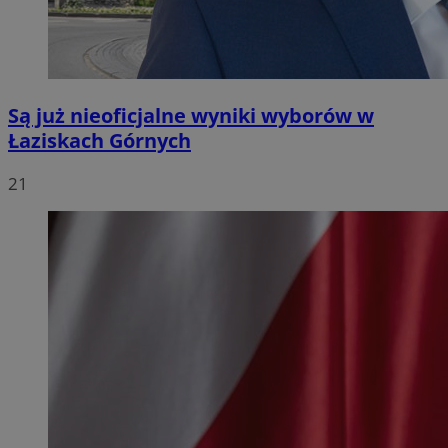
Są już nieoficjalne wyniki wyborów w
Łaziskach Górnych
21