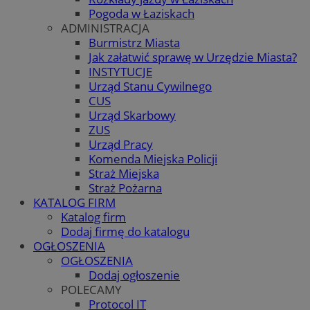
Pogoda w Łaziskach
ADMINISTRACJA
Burmistrz Miasta
Jak załatwić sprawę w Urzędzie Miasta?
INSTYTUCJE
Urząd Stanu Cywilnego
CUS
Urząd Skarbowy
ZUS
Urząd Pracy
Komenda Miejska Policji
Straż Miejska
Straż Pożarna
KATALOG FIRM
Katalog firm
Dodaj firmę do katalogu
OGŁOSZENIA
OGŁOSZENIA
Dodaj ogłoszenie
POLECAMY
Protocol IT