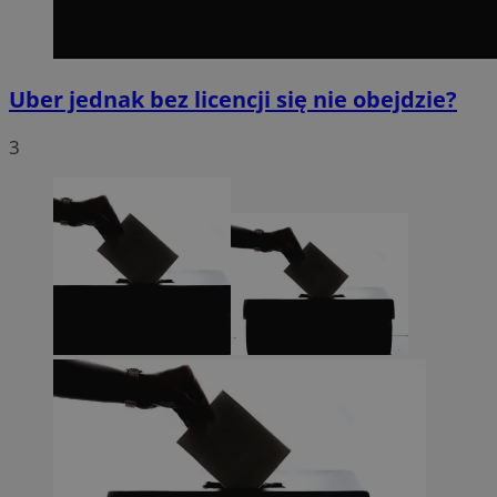
Uber jednak bez licencji się nie obejdzie?
3