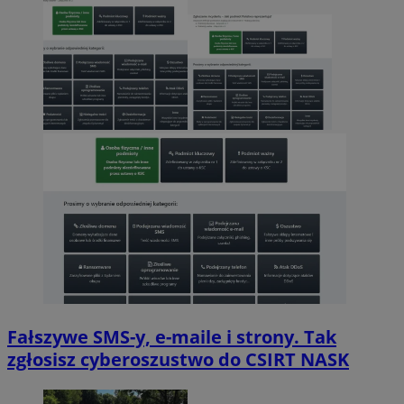
Fałszywe SMS-y, e-maile i strony. Tak
zgłosisz cyberoszustwo do CSIRT NASK