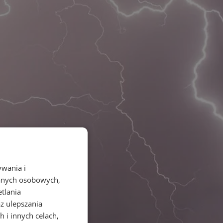
ywania i
danych osobowych,
etlania
az ulepszania
 i innych celach,