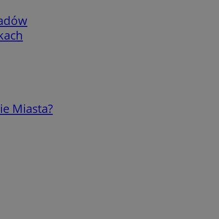
adów
skach
ie Miasta?