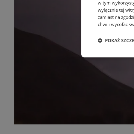
w tym wykorzysty
wyłącznie tej wi
zamiast na zgodz
chwili wycofać s
POKAŻ SZCZ
Niezbędne
Ni
Niezbędne pliki cook
zarządzanie kontem. 
Nazwa