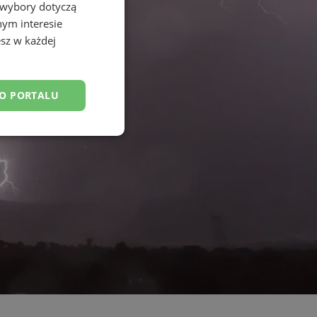
 wybory dotyczą
nym interesie
sz w każdej
DO PORTALU
esklasyfikowane
ane
owanie użytkownika i
j.