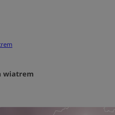
atrem
m wiatrem