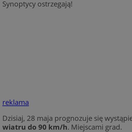
Synoptycy ostrzegają!
SessID
QeSessID
MvSessID
VISITOR_PRIVACY_
suid
INGRESSCOOKIE
reklama
euds
Dzisiaj, 28 maja prognozuje się wystąpi
wiatru do 90 km/h
. Miejscami grad.
__cf_bm