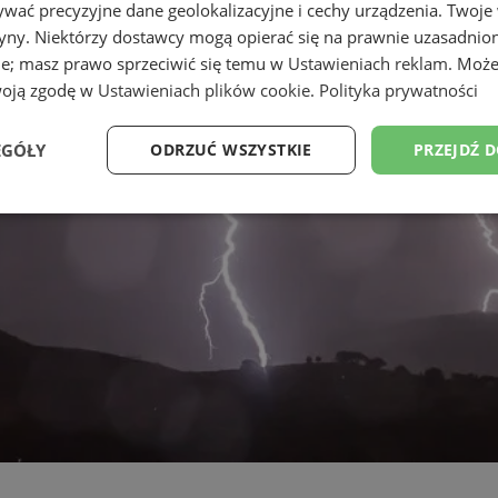
wać precyzyjne dane geolokalizacyjne i cechy urządzenia. Twoje
tryny. Niektórzy dostawcy mogą opierać się na prawnie uzasadnio
ie; masz prawo sprzeciwić się temu w
Ustawieniach reklam
. Może
woją zgodę w
Ustawieniach plików cookie
.
Polityka prywatności
EGÓŁY
ODRZUĆ WSZYSTKIE
PRZEJDŹ 
Wydajność
Targetowanie
Funkcjonalność
Ni
ezbędne
Wydajność
Targetowanie
Funkcjonalność
Niesklasyfikow
ie umożliwiają korzystanie z podstawowych funkcji strony internetowej, takich jak log
Bez niezbędnych plików cookie nie można prawidłowo korzystać ze strony internetowe
Okres
Provider
/
Domena
Opis
przechowywania