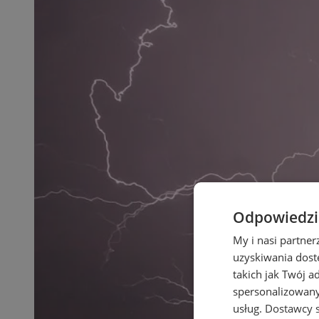
Odpowiedzia
My i nasi partne
uzyskiwania dost
takich jak Twój a
spersonalizowanyc
usług.
Dostawcy s