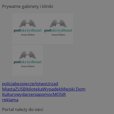
Prywatne gabinety i kliniki
policja
bezpieczeństwo
Urząd
Miasta
ZUS
Biblioteka
Wypadek
Miejski Dom
Kultury
wydarzenia
pomoc
MOSiR
reklama
Portal należy do sieci