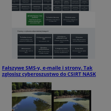
Fałszywe SMS-y, e-maile i strony. Tak
zgłosisz cyberoszustwo do CSIRT NASK