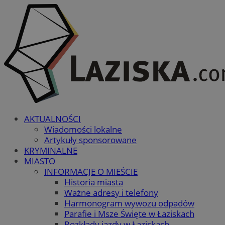
AKTUALNOŚCI
Wiadomości lokalne
Artykuły sponsorowane
KRYMINALNE
MIASTO
INFORMACJE O MIEŚCIE
Historia miasta
Ważne adresy i telefony
Harmonogram wywozu odpadów
Parafie i Msze Święte w Łaziskach
Rozkłady jazdy w Łaziskach