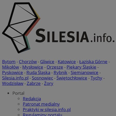
Bytom
-
Chorzów
-
Gliwice
-
Katowice
-
Łaziska Górne
-
Mikołów
-
Mysłowice
-
Orzesze
-
Piekary Śląskie
-
Pyskowice
-
Ruda Śląska
-
Rybnik
-
Siemianowice
-
Silesia.info.pl
-
Sosnowiec
-
Świętochłowice
-
Tychy
-
Wodzisław
-
Zabrze
-
Żory
Portal
Redakcja
Patronat medialny
Praktyki w silesia.info.pl
Regulaminy portalu