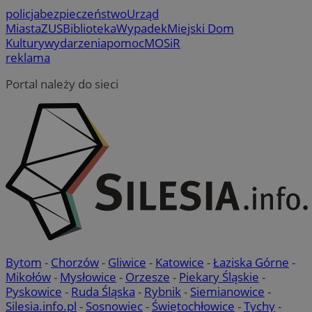
policja
bezpieczeństwo
Urząd
Miasta
ZUS
Biblioteka
Wypadek
Miejski Dom
Kultury
wydarzenia
pomoc
MOSiR
reklama
Portal należy do sieci
Bytom
-
Chorzów
-
Gliwice
-
Katowice
-
Łaziska Górne
-
Mikołów
-
Mysłowice
-
Orzesze
-
Piekary Śląskie
-
Pyskowice
-
Ruda Śląska
-
Rybnik
-
Siemianowice
-
Silesia.info.pl
-
Sosnowiec
-
Świętochłowice
-
Tychy
-