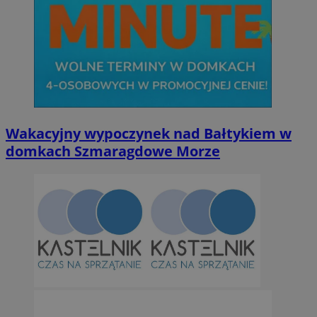
Wakacyjny wypoczynek nad Bałtykiem w
domkach Szmaragdowe Morze