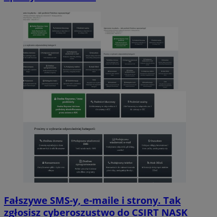
Fałszywe SMS-y, e-maile i strony. Tak
zgłosisz cyberoszustwo do CSIRT NASK