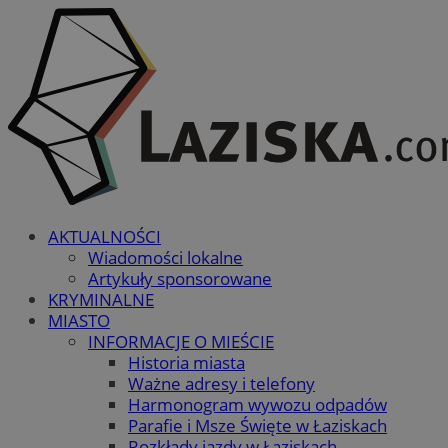
AKTUALNOŚCI
Wiadomości lokalne
Artykuły sponsorowane
KRYMINALNE
MIASTO
INFORMACJE O MIEŚCIE
Historia miasta
Ważne adresy i telefony
Harmonogram wywozu odpadów
Parafie i Msze Święte w Łaziskach
Rozkłady jazdy w Łaziskach