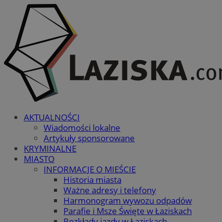
AKTUALNOŚCI
Wiadomości lokalne
Artykuły sponsorowane
KRYMINALNE
MIASTO
INFORMACJE O MIEŚCIE
Historia miasta
Ważne adresy i telefony
Harmonogram wywozu odpadów
Parafie i Msze Święte w Łaziskach
Rozkłady jazdy w Łaziskach