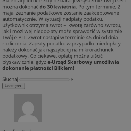
Akceptacji lub korekty deklaracji w systemie Twój e-PIT
można dokonać
do 30 kwietnia
. Po tym terminie, 2
maja, zeznanie podatkowe zostanie zaakceptowane
automatycznie. W sytuacji nadpłaty podatku,
użytkownik otrzyma zwrot – kwotę zarówno zwrotu,
jak i możliwej niedopłaty może sprawdzić w systemie
Twój e-PIT. Zwrot nastąpi w terminie 45 dni od dnia
rozliczenia. Zapłaty podatku w przypadku niedopłaty
należy dokonać jak najszybciej na mikrorachunek
podatkowy. Co ciekawe, opłatę można uiścić
błyskawicznie, gdyż
e-Urząd Skarbowy umożliwia
dokonanie płatności Blikiem!
Słuchaj
⏵︎
Udostępnij