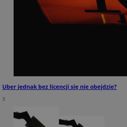
Uber jednak bez licencji się nie obejdzie?
3