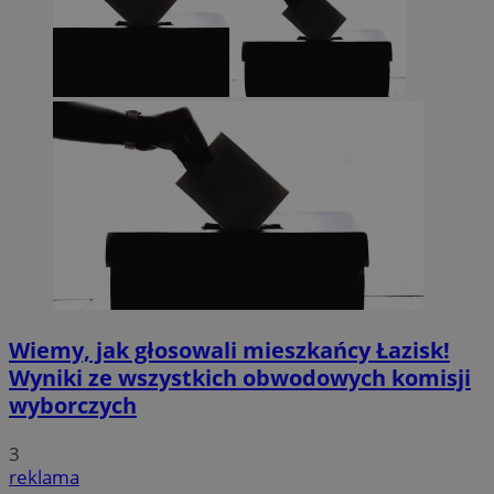
Wiemy, jak głosowali mieszkańcy Łazisk!
Wyniki ze wszystkich obwodowych komisji
wyborczych
3
reklama