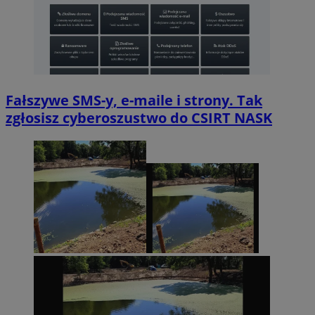
Fałszywe SMS-y, e-maile i strony. Tak
zgłosisz cyberoszustwo do CSIRT NASK