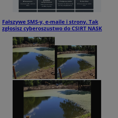
Fałszywe SMS-y, e-maile i strony. Tak
zgłosisz cyberoszustwo do CSIRT NASK