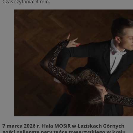
Czas czytania: 4 min.
7 marca 2026 r. Hala MOSiR w Łaziskach Górnych
gości najlepsze pary tańca towarzyskiego w kraju.