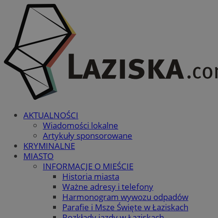
AKTUALNOŚCI
Wiadomości lokalne
Artykuły sponsorowane
KRYMINALNE
MIASTO
INFORMACJE O MIEŚCIE
Historia miasta
Ważne adresy i telefony
Harmonogram wywozu odpadów
Parafie i Msze Święte w Łaziskach
Rozkłady jazdy w Łaziskach