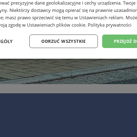
wać precyzyjne dane geolokalizacyjne i cechy urządzenia. Twoje
tryny. Niektórzy dostawcy mogą opierać się na prawnie uzasadnio
ie; masz prawo sprzeciwić się temu w
Ustawieniach reklam
. Może
woją zgodę w
Ustawieniach plików cookie
.
Polityka prywatności
EGÓŁY
ODRZUĆ WSZYSTKIE
PRZEJDŹ 
Wydajność
Targetowanie
Funkcjonalność
Ni
ezbędne
Wydajność
Targetowanie
Funkcjonalność
Niesklasyfikow
ie umożliwiają korzystanie z podstawowych funkcji strony internetowej, takich jak log
Bez niezbędnych plików cookie nie można prawidłowo korzystać ze strony internetowe
Okres
Provider
/
Domena
Opis
przechowywania