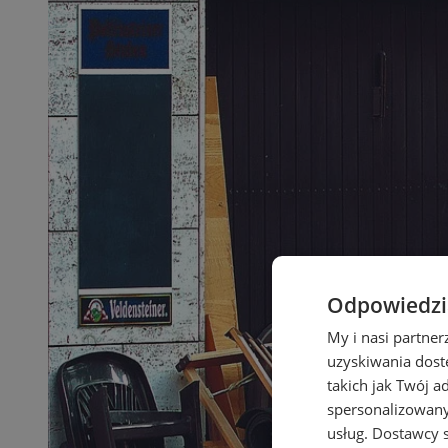
Odpowiedzia
My i nasi partne
uzyskiwania dost
takich jak Twój a
spersonalizowanyc
usług.
Dostawcy s