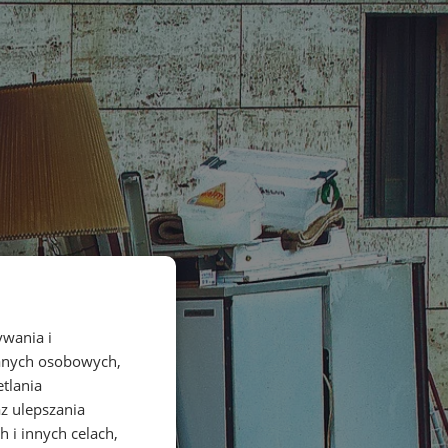
ywania i
danych osobowych,
etlania
az ulepszania
 i innych celach,