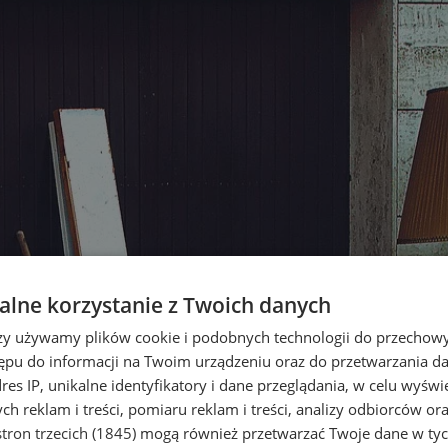
lne korzystanie z Twoich danych
rzy używamy plików cookie i podobnych technologii do przechow
ępu do informacji na Twoim urządzeniu oraz do przetwarzania 
dres IP, unikalne identyfikatory i dane przeglądania, w celu wyświ
h reklam i treści, pomiaru reklam i treści, analizy odbiorców or
tron trzecich (1845)
mogą również przetwarzać Twoje dane w tych