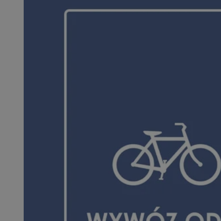
SessID
QeSessID
MvSessID
VISITOR_PRIVACY_
suid
INGRESSCOOKIE
euds
__cf_bm