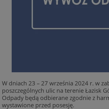
CookieScriptConse
li_gc
Nazwa
Nazwa
Nazwa
ustat_5q1fpXenruu
_ga_VBEXFQ7ESL
ADK_EX_11
tuuid_lu
W dniach 23 – 27 września 2024 r. w 
ustat_wifky5Xx15n
_ga
poszczególnych ulic na terenie Łazisk 
ustat_lcx1lqx4r6x3
Odpady będą odbierane zgodnie z har
ustat_hp8X2ki0r9b
tuuid_lu
wystawione przed posesję.
__mguid_