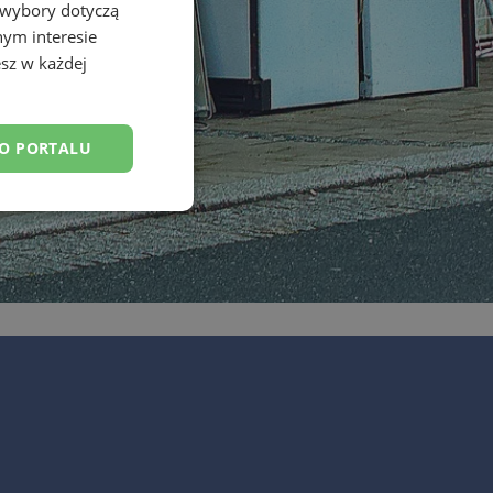
 wybory dotyczą
nym interesie
sz w każdej
DO PORTALU
esklasyfikowane
ane
owanie użytkownika i
j.