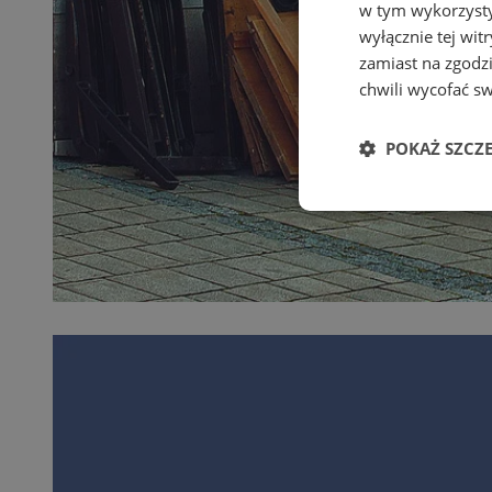
w tym wykorzysty
wyłącznie tej wi
zamiast na zgodz
chwili wycofać s
POKAŻ SZCZ
Niezbędne
Ni
Niezbędne pliki cook
zarządzanie kontem. 
Nazwa