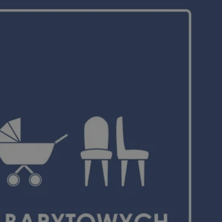
entyfikator sesji.
entyfikator sesji.
entyfikator sesji.
nformacje o zgodzie
ncjach dotyczących
ia z witryny.
olityki prywatności
ich przestrzeganie
temu użytkownik nie
woich preferencji,
 z regulacjami
 identyfikatora
erów obsługuje
ekście
lu optymalizacji
 do przechowywania
niu do usług
e, czy użytkownik
enia lub reklamy.
niania ludzi i