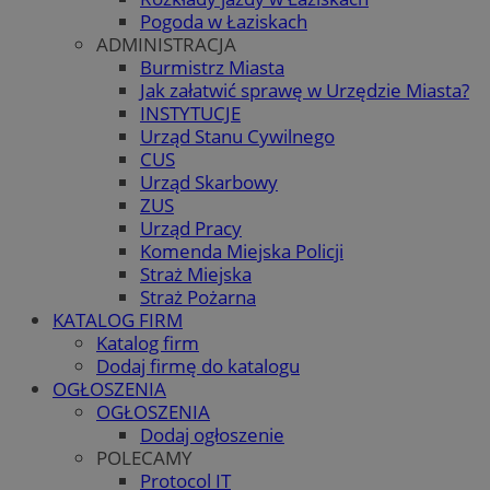
Pogoda w Łaziskach
ADMINISTRACJA
Burmistrz Miasta
Jak załatwić sprawę w Urzędzie Miasta?
INSTYTUCJE
Urząd Stanu Cywilnego
CUS
Urząd Skarbowy
ZUS
Urząd Pracy
Komenda Miejska Policji
Straż Miejska
Straż Pożarna
KATALOG FIRM
Katalog firm
Dodaj firmę do katalogu
OGŁOSZENIA
OGŁOSZENIA
Dodaj ogłoszenie
POLECAMY
Protocol IT