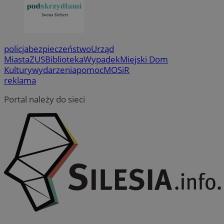
policja
bezpieczeństwo
Urząd
Miasta
ZUS
Biblioteka
Wypadek
Miejski Dom
Kultury
wydarzenia
pomoc
MOSiR
reklama
Portal należy do sieci