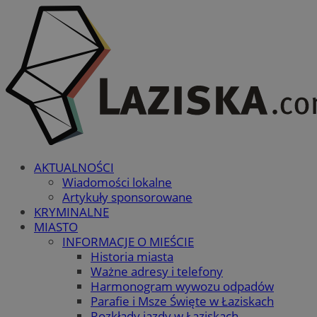
AKTUALNOŚCI
Wiadomości lokalne
Artykuły sponsorowane
KRYMINALNE
MIASTO
INFORMACJE O MIEŚCIE
Historia miasta
Ważne adresy i telefony
Harmonogram wywozu odpadów
Parafie i Msze Święte w Łaziskach
Rozkłady jazdy w Łaziskach