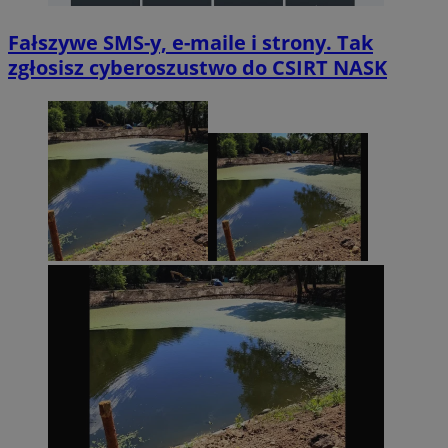
Fałszywe SMS-y, e-maile i strony. Tak
zgłosisz cyberoszustwo do CSIRT NASK