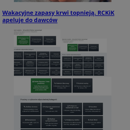
Wakacyjne zapasy krwi topnieją. RCKiK
apeluje do dawców