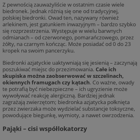
Z pewnością zauważyliście w ostatnim czasie wiele
biedronek. Jednak różnią się one od tradycyjnej,
polskiej biedronki. Owad ten, nazywany również
arlekinem, jest gatunkiem inwazyjnym – bardzo szybko
się rozprzestrzenia. Występuje w wielu barwnych
odmianach – od czerwonego, pomarańczowego, przez
żółty, na czarnym kończąc. Może posiadać od 0 do 23
kropek na swoim pancerzyku.
Biedronki azjatyckie uaktywniają się jesienią – zaczynają
poszukiwać miejsc do przezimowania.
Całe ich
skupiska można zaobserwować w szczelinach,
okiennych framugach czy kątach
. Co ważne, owady
te potrafią być niebezpieczne – ich ugryzienie może
wywoływać reakcję alergiczną. Bardziej jednak
zagrażają zwierzętom; biedronka azjatycka połknięta
przez zwierzaka może wydzielać substancje toksyczne,
powodujące biegunkę, wymioty, a nawet owrzodzenia.
Pająki – cisi współlokatorzy