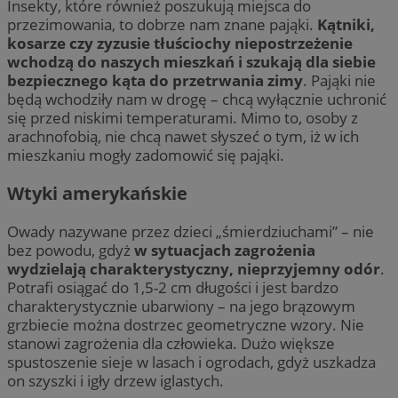
Insekty, które również poszukują miejsca do
przezimowania, to dobrze nam znane pająki.
Kątniki,
kosarze czy zyzusie tłuściochy niepostrzeżenie
wchodzą do naszych mieszkań i szukają dla siebie
bezpiecznego kąta do przetrwania zimy
. Pająki nie
będą wchodziły nam w drogę – chcą wyłącznie uchronić
się przed niskimi temperaturami. Mimo to, osoby z
arachnofobią, nie chcą nawet słyszeć o tym, iż w ich
mieszkaniu mogły zadomowić się pająki.
Wtyki amerykańskie
Owady nazywane przez dzieci „śmierdziuchami” – nie
bez powodu, gdyż
w sytuacjach zagrożenia
wydzielają charakterystyczny, nieprzyjemny odór
.
Potrafi osiągać do 1,5-2 cm długości i jest bardzo
charakterystycznie ubarwiony – na jego brązowym
grzbiecie można dostrzec geometryczne wzory. Nie
stanowi zagrożenia dla człowieka. Dużo większe
spustoszenie sieje w lasach i ogrodach, gdyż uszkadza
on szyszki i igły drzew iglastych.