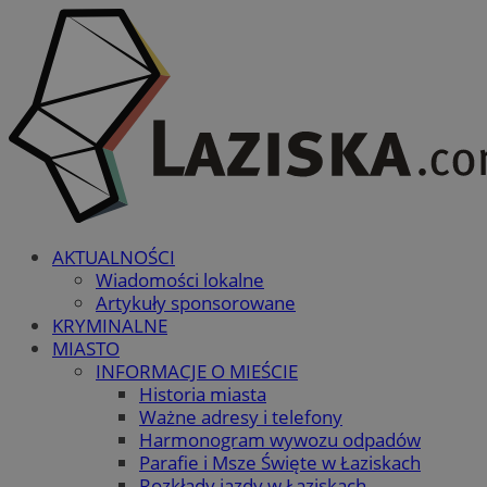
AKTUALNOŚCI
Wiadomości lokalne
Artykuły sponsorowane
KRYMINALNE
MIASTO
INFORMACJE O MIEŚCIE
Historia miasta
Ważne adresy i telefony
Harmonogram wywozu odpadów
Parafie i Msze Święte w Łaziskach
Rozkłady jazdy w Łaziskach