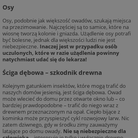
Osy
Osy, podobnie jak większość owadów, szukają miejsca
na przezimowanie. Najczęściej są to samice, które na
wiosnę tworzą kolonie i gniazda. Użądlenie osy potrafi
być bolesne, jednak dla większości ludzi nie jest
niebezpieczne.
Inaczej jest w przypadku osób
uczulonych, które w razie użądlenia powinny
natychmiast udać się do lekarza!
Ściga dębowa – szkodnik drewna
Kolejnym gatunkiem insektów, które mogą trafić do
naszych domów jesienią, jest ściga dębowa. Owad
może wlecieć do domu przez otwarte okno lub – co
bardziej prawdopodobne – trafić do niego wraz z
drewnem przeznaczonym na opał. Ciepło bijące z
kominka może przyspieszyć cykl rozwojowy larw. Nic
zatem dziwnego, gdy w środku zimy zauważymy
latające po domu owady.
Nie są niebezpieczne dla
człowieka
– interesuje je tylko i wyłącznie drewno.