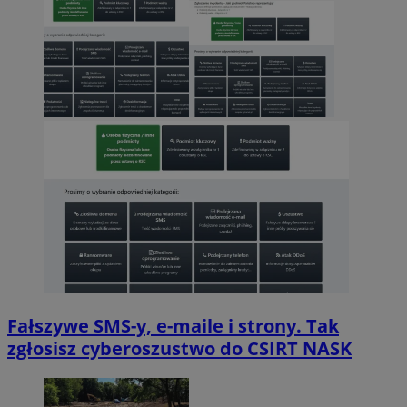
Fałszywe SMS-y, e-maile i strony. Tak
zgłosisz cyberoszustwo do CSIRT NASK