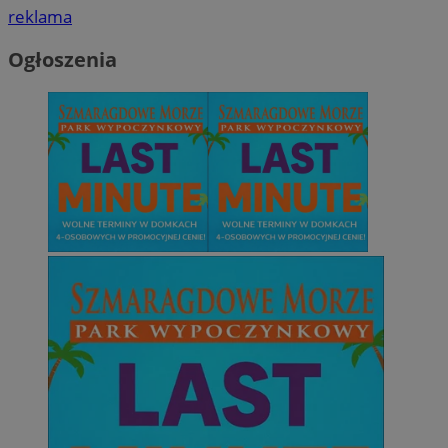
reklama
Ogłoszenia
bitoIsSecure
Comcast
Corporation
.bidr.io
test_cookie
Google LLC
.doubleclick.net
DSID
Google LLC
.doubleclick.net
_fbp
Meta Platform Inc.
.laziska.com.pl
tt_viewer
Teads B.V.
.teads.tv
eud
Rocket Fuel (Sizmek
by Amazon)
.rfihub.com