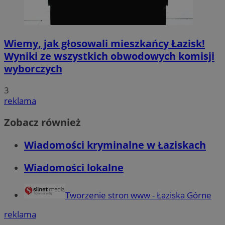
tuuid
.bidswitch.net
obuid
Outbrain Inc.
.outbrain.com
Wiemy, jak głosowali mieszkańcy Łazisk!
Wyniki ze wszystkich obwodowych komisji
ssh
Media Force Ltd
wyborczych
.mfadsrvr.com
ruds
Amazon.com Inc.
3
.rfihub.com
reklama
__Secure-
.youtube.com
ROLLOUT_TOKEN
Zobacz również
Wiadomości kryminalne w Łaziskach
tuuid
.360yield.com
Wiadomości lokalne
bito
Comcast
Tworzenie stron www - Łaziska Górne
Corporation
.bidr.io
reklama
_tracker
.travelaudience.com