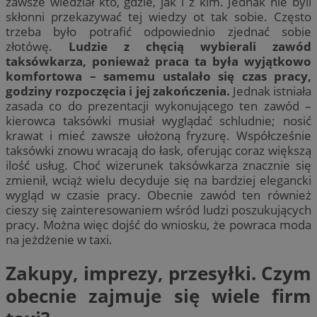
zawsze wiedział kto, gdzie, jak i z kim. Jednak nie byli
skłonni przekazywać tej wiedzy ot tak sobie. Często
trzeba było potrafić odpowiednio zjednać sobie
złotówę.
Ludzie z chęcią wybierali zawód
taksówkarza, ponieważ praca ta była wyjątkowo
komfortowa – samemu ustalało się czas pracy,
godziny rozpoczęcia i jej zakończenia.
Jednak istniała
zasada co do prezentacji wykonującego ten zawód –
kierowca taksówki musiał wyglądać schludnie; nosić
krawat i mieć zawsze ułożoną fryzurę. Współcześnie
taksówki znowu wracają do łask, oferując coraz większą
ilość usług. Choć wizerunek taksówkarza znacznie się
zmienił, wciąż wielu decyduje się na bardziej elegancki
wygląd w czasie pracy. Obecnie zawód ten również
cieszy się zainteresowaniem wśród ludzi poszukujących
pracy. Można więc dojść do wniosku, że powraca moda
na jeżdżenie w taxi.
Zakupy, imprezy, przesyłki. Czym
obecnie zajmuje się wiele firm