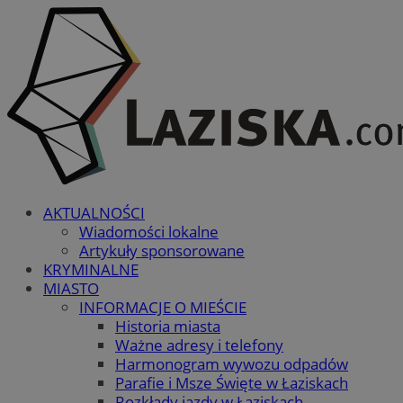
AKTUALNOŚCI
Wiadomości lokalne
Artykuły sponsorowane
KRYMINALNE
MIASTO
INFORMACJE O MIEŚCIE
Historia miasta
Ważne adresy i telefony
Harmonogram wywozu odpadów
Parafie i Msze Święte w Łaziskach
Rozkłady jazdy w Łaziskach