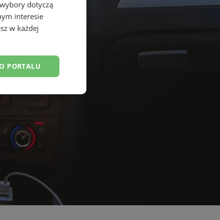
 wybory dotyczą
nym interesie
sz w każdej
DO PORTALU
esklasyfikowane
ane
owanie użytkownika i
j.