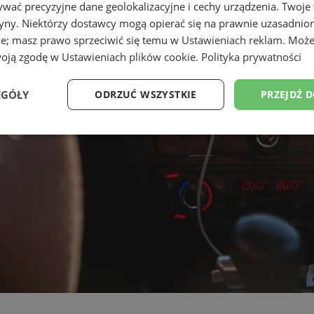
wać precyzyjne dane geolokalizacyjne i cechy urządzenia. Twoje
tryny. Niektórzy dostawcy mogą opierać się na prawnie uzasadnio
ie; masz prawo sprzeciwić się temu w
Ustawieniach reklam
. Może
woją zgodę w
Ustawieniach plików cookie
.
Polityka prywatności
EGÓŁY
ODRZUĆ WSZYSTKIE
PRZEJDŹ 
Wydajność
Targetowanie
Funkcjonalność
Ni
ezbędne
Wydajność
Targetowanie
Funkcjonalność
Niesklasyfikow
ie umożliwiają korzystanie z podstawowych funkcji strony internetowej, takich jak log
Bez niezbędnych plików cookie nie można prawidłowo korzystać ze strony internetowe
Okres
Provider
/
Domena
Opis
przechowywania