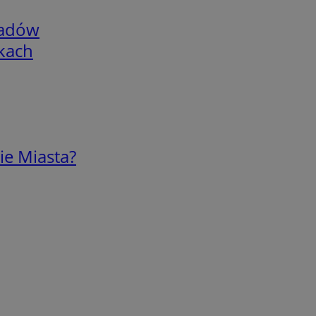
adów
skach
ie Miasta?