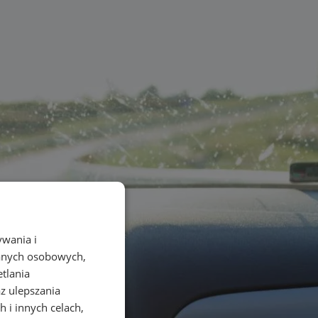
ywania i
danych osobowych,
etlania
az ulepszania
 i innych celach,