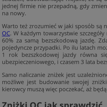
jednej firmie nie przepadną, gdy zmi
na nowy.
CookieScriptConse
Warto też zrozumieć w jaki sposób są 
OC
. W każdym towarzystwie szczegóły 
li_gc
60% za samą bezszkodową jazdę. Zdar
pojedyncze przypadki. Po ilu latach m
1 rok bezszkodowej jazdy równa się
ubezpieczeniowego, i czasem 3 lata be
Nazwa
Nazwa
Nazwa
ustat_5q1fpXenruu
Samo naliczanie zniżek jest uzależnio
_ga_VBEXFQ7ESL
ADK_EX_11
tuuid_lu
możliwe jest budowanie swojej zniżki
ustat_wifky5Xx15n
_ga
kierowcy muszą więc poczekać, aż będą 
ustat_lcx1lqx4r6x3
ustat_hp8X2ki0r9b
tuuid_lu
Zniżki OC jak sprawdzić,
__mguid_