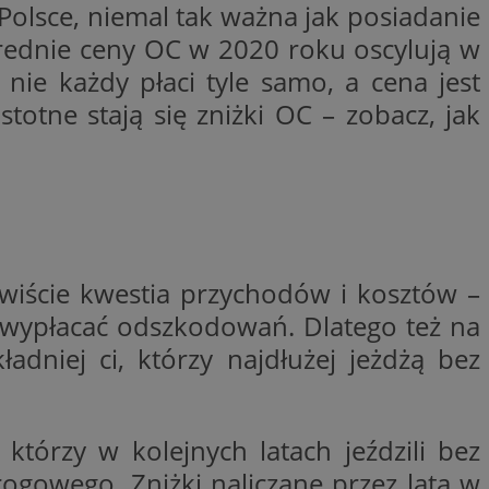
lsce, niemal tak ważna jak posiadanie
entyfikator sesji.
średnie ceny OC w 2020 roku oscylują w
entyfikator sesji.
nie każdy płaci tyle samo, a cena jest
entyfikator sesji.
otne stają się zniżki OC – zobacz, jak
nformacje o zgodzie
ncjach dotyczących
ia z witryny.
olityki prywatności
ich przestrzeganie
temu użytkownik nie
woich preferencji,
 z regulacjami
 identyfikatora
ywiście kwestia przychodów i kosztów –
i wypłacać odszkodowań. Dlatego też na
erów obsługuje
ekście
dniej ci, którzy najdłużej jeżdżą bez
lu optymalizacji
 do przechowywania
niu do usług
e, czy użytkownik
którzy w kolejnych latach jeździli bez
enia lub reklamy.
ogowego. Zniżki naliczane przez lata w
niania ludzi i