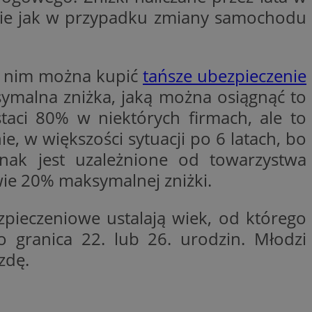
trony internetowej,
bnie jak w przypadku zmiany samochodu
e ważnych raportów
ryny internetowej.
rzez usługę Cookie-
preferencji
 na pliki cookie.
ki nim można kupić
tańsze ubezpieczenie
ookie Cookie-
symalna zniżka, jaką można osiągnąć to
y gościa na
aci 80% w niektórych firmach, ale to
nych celów
 w większości sytuacji po 6 latach, bo
nak jest uzależnione od towarzystwa
wie 20% maksymalnej zniżki.
zpieczeniowe ustalają wiek, od którego
lytics do
dzającego, który
o granica 22. lub 26. urodzin. Młodzi
dwiedzającego w
 Analytics - co
i temu Bidswitch
wanej usługi
i zapewnić, że
zdę.
rozróżniania
e tych samych
ie losowo
nta. Jest on
ynie i służy do
dzającego, który
, sesji i kampanii
dwiedzającego w
st używany do
i temu Bidswitch
yfikacji urządzeń