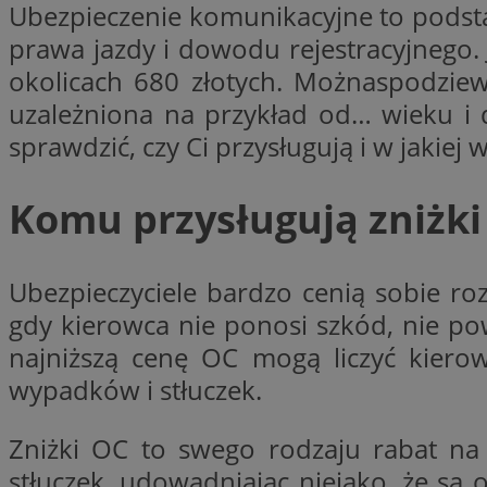
Ubezpieczenie komunikacyjne to podst
SessID
prawa jazdy i dowodu rejestracyjnego.
QeSessID
okolicach 680 złotych. Możnaspodziewa
MvSessID
uzależniona na przykład od… wieku i d
VISITOR_PRIVACY_
sprawdzić, czy Ci przysługują i w jakiej
Komu przysługują zniżki 
suid
Ubezpieczyciele bardzo cenią sobie ro
gdy kierowca nie ponosi szkód, nie po
INGRESSCOOKIE
najniższą cenę OC mogą liczyć kierow
wypadków i stłuczek.
euds
Zniżki OC to swego rodzaju rabat na u
stłuczek, udowadniając niejako, że są
__cf_bm