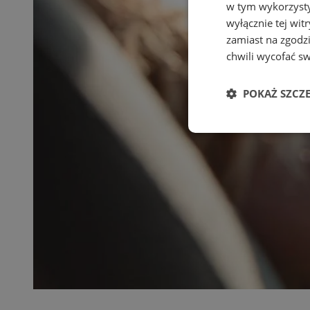
w tym wykorzysty
wyłącznie tej wi
zamiast na zgodz
chwili wycofać s
POKAŻ SZCZ
Niezbędne
Ni
Niezbędne pliki cook
zarządzanie kontem. 
Nazwa