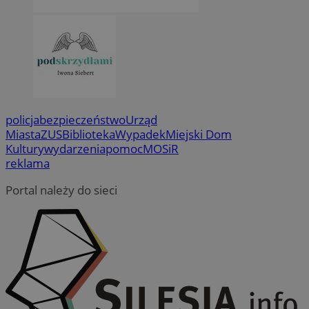
policja
bezpieczeństwo
Urząd
Miasta
ZUS
Biblioteka
Wypadek
Miejski Dom
Kultury
wydarzenia
pomoc
MOSiR
reklama
Portal należy do sieci