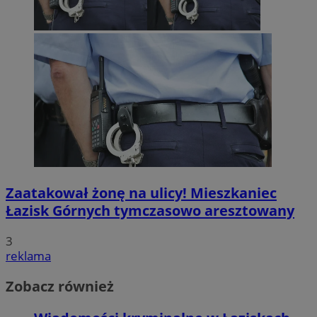
Zaatakował żonę na ulicy! Mieszkaniec
Łazisk Górnych tymczasowo aresztowany
3
reklama
Zobacz również