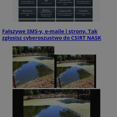
Fałszywe SMS-y, e-maile i strony. Tak
zgłosisz cyberoszustwo do CSIRT NASK