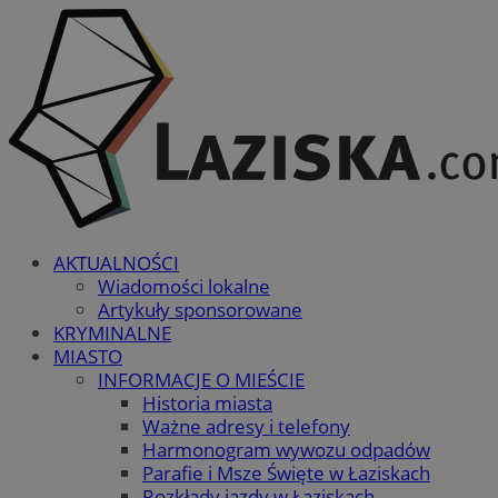
AKTUALNOŚCI
Wiadomości lokalne
Artykuły sponsorowane
KRYMINALNE
MIASTO
INFORMACJE O MIEŚCIE
Historia miasta
Ważne adresy i telefony
Harmonogram wywozu odpadów
Parafie i Msze Święte w Łaziskach
Rozkłady jazdy w Łaziskach