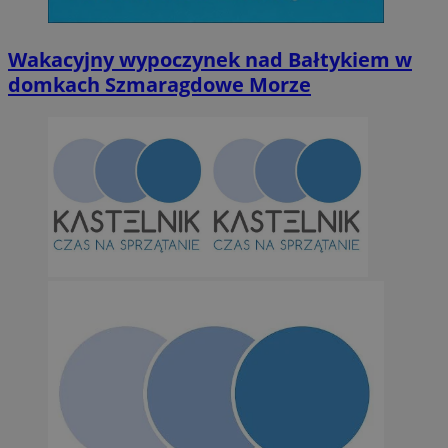
Wakacyjny wypoczynek nad Bałtykiem w
domkach Szmaragdowe Morze