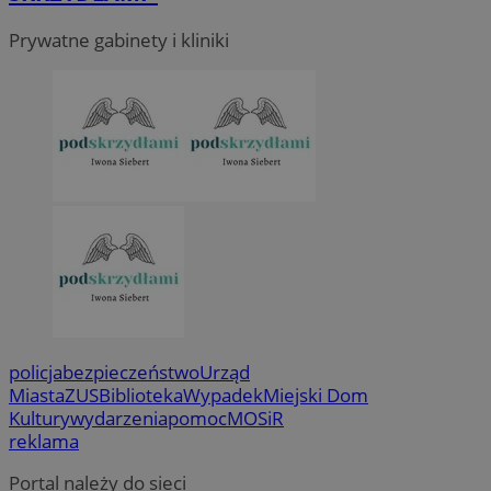
Prywatne gabinety i kliniki
policja
bezpieczeństwo
Urząd
Miasta
ZUS
Biblioteka
Wypadek
Miejski Dom
Kultury
wydarzenia
pomoc
MOSiR
reklama
Portal należy do sieci