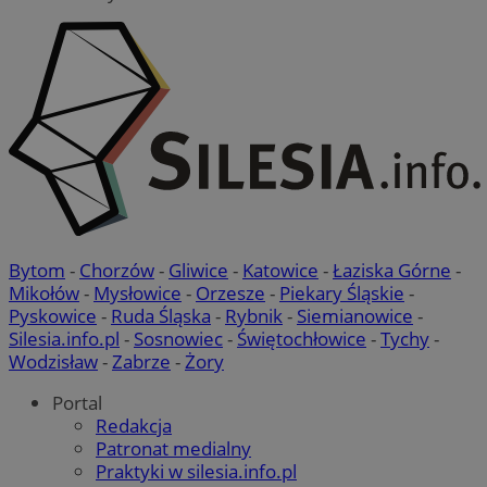
Bytom
-
Chorzów
-
Gliwice
-
Katowice
-
Łaziska Górne
-
Mikołów
-
Mysłowice
-
Orzesze
-
Piekary Śląskie
-
Pyskowice
-
Ruda Śląska
-
Rybnik
-
Siemianowice
-
Silesia.info.pl
-
Sosnowiec
-
Świętochłowice
-
Tychy
-
Wodzisław
-
Zabrze
-
Żory
Portal
Redakcja
Patronat medialny
Praktyki w silesia.info.pl