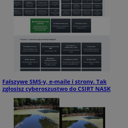
Fałszywe SMS-y, e-maile i strony. Tak
zgłosisz cyberoszustwo do CSIRT NASK