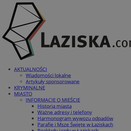
AKTUALNOŚCI
Wiadomości lokalne
Artykuły sponsorowane
KRYMINALNE
MIASTO
INFORMACJE O MIEŚCIE
Historia miasta
Ważne adresy i telefony
Harmonogram wywozu odpadów
Parafie i Msze Święte w Łaziskach
Rozkłady jazdy w Łaziskach