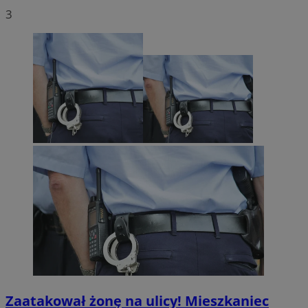
3
Zaatakował żonę na ulicy! Mieszkaniec