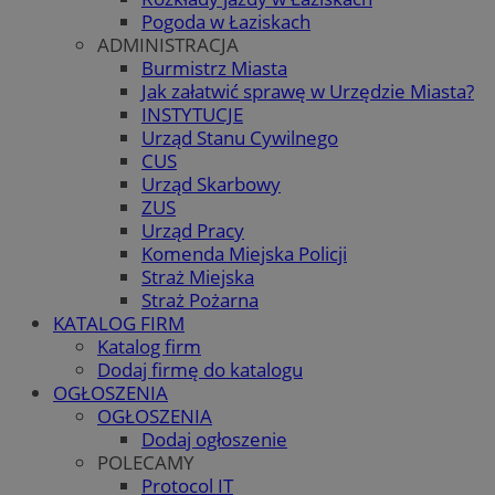
Pogoda w Łaziskach
ADMINISTRACJA
Burmistrz Miasta
Jak załatwić sprawę w Urzędzie Miasta?
INSTYTUCJE
Urząd Stanu Cywilnego
CUS
Urząd Skarbowy
ZUS
Urząd Pracy
Komenda Miejska Policji
Straż Miejska
Straż Pożarna
KATALOG FIRM
Katalog firm
Dodaj firmę do katalogu
OGŁOSZENIA
OGŁOSZENIA
Dodaj ogłoszenie
POLECAMY
Protocol IT