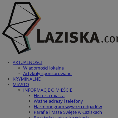
AKTUALNOŚCI
Wiadomości lokalne
Artykuły sponsorowane
KRYMINALNE
MIASTO
INFORMACJE O MIEŚCIE
Historia miasta
Ważne adresy i telefony
Harmonogram wywozu odpadów
Parafie i Msze Święte w Łaziskach
Rozkłady jazdy w Łaziskach