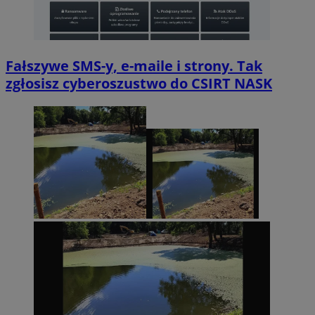
Fałszywe SMS-y, e-maile i strony. Tak
zgłosisz cyberoszustwo do CSIRT NASK