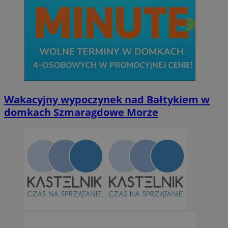
Wakacyjny wypoczynek nad Bałtykiem w
domkach Szmaragdowe Morze