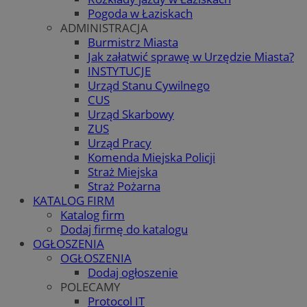
Pogoda w Łaziskach
ADMINISTRACJA
Burmistrz Miasta
Jak załatwić sprawę w Urzędzie Miasta?
INSTYTUCJE
Urząd Stanu Cywilnego
CUS
Urząd Skarbowy
ZUS
Urząd Pracy
Komenda Miejska Policji
Straż Miejska
Straż Pożarna
KATALOG FIRM
Katalog firm
Dodaj firmę do katalogu
OGŁOSZENIA
OGŁOSZENIA
Dodaj ogłoszenie
POLECAMY
Protocol IT