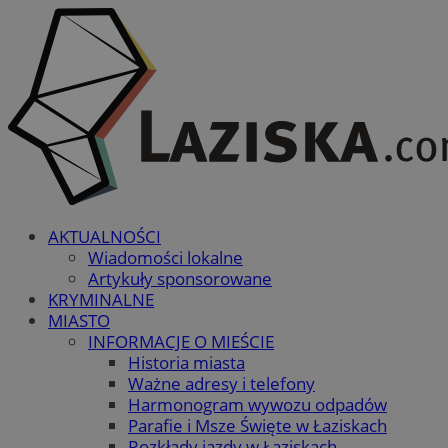
AKTUALNOŚCI
Wiadomości lokalne
Artykuły sponsorowane
KRYMINALNE
MIASTO
INFORMACJE O MIEŚCIE
Historia miasta
Ważne adresy i telefony
Harmonogram wywozu odpadów
Parafie i Msze Święte w Łaziskach
Rozkłady jazdy w Łaziskach