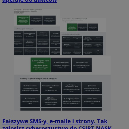
Fałszywe SMS-y, e-maile i strony. Tak
zgłosisz cyberoszustwo do CSIRT NASK