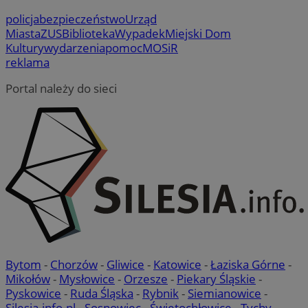
policja
bezpieczeństwo
Urząd
Miasta
ZUS
Biblioteka
Wypadek
Miejski Dom
Kultury
wydarzenia
pomoc
MOSiR
reklama
Portal należy do sieci
Bytom
-
Chorzów
-
Gliwice
-
Katowice
-
Łaziska Górne
-
Mikołów
-
Mysłowice
-
Orzesze
-
Piekary Śląskie
-
Pyskowice
-
Ruda Śląska
-
Rybnik
-
Siemianowice
-
Silesia.info.pl
-
Sosnowiec
-
Świętochłowice
-
Tychy
-