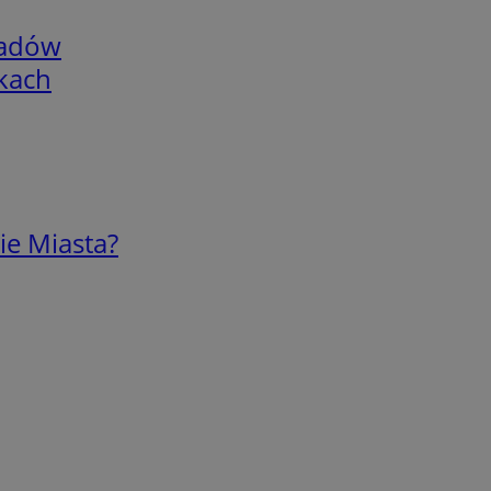
adów
skach
ie Miasta?