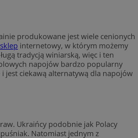
trony internetowej,
e ważnych raportów
ryny internetowej.
rzez usługę Cookie-
preferencji
 na pliki cookie.
krainie produkowane jest wiele cenionych
ookie Cookie-
 sklep
internetowy, w którym możemy
y gościa na
nych celów
ugą tradycją winiarską, więc i ten
oholowych napojów bardzo popularny
 jest ciekawą alternatywą dla napojów
lytics do
dzającego, który
dwiedzającego w
 Analytics - co
i temu Bidswitch
wanej usługi
i zapewnić, że
rozróżniania
e tych samych
ie losowo
traw. Ukraińcy podobnie jak Polacy
nta. Jest on
ynie i służy do
dzającego, który
kapuśniak. Natomiast jednym z
, sesji i kampanii
dwiedzającego w
st używany do
i temu Bidswitch
yfikacji urządzeń