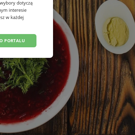
 wybory dotyczą
nym interesie
sz w każdej
DO PORTALU
esklasyfikowane
ane
owanie użytkownika i
j.