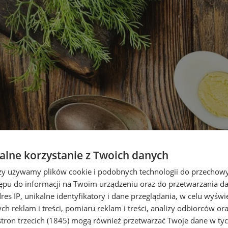
lne korzystanie z Twoich danych
rzy używamy plików cookie i podobnych technologii do przechow
ępu do informacji na Twoim urządzeniu oraz do przetwarzania 
dres IP, unikalne identyfikatory i dane przeglądania, w celu wyświ
h reklam i treści, pomiaru reklam i treści, analizy odbiorców or
tron trzecich (1845)
mogą również przetwarzać Twoje dane w tych