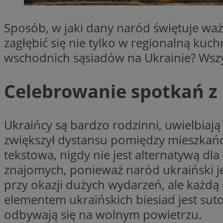
SessID
QeSessID
Sposób, w jaki dany naród świętuje waż
MvSessID
zagłębić się nie tylko w regionalną kuch
VISITOR_PRIVACY_
wschodnich sąsiadów na Ukrainie? Wszys
Celebrowanie spotkań z 
Ukraińcy są bardzo rodzinni, uwielbiają
suid
zwiększył dystansu pomiędzy mieszkańca
tekstowa, nigdy nie jest alternatywą d
INGRESSCOOKIE
znajomych, ponieważ naród ukraiński jes
przy okazji dużych wydarzeń, ale każd
euds
elementem ukraińskich biesiad jest suto
odbywają się na wolnym powietrzu.
__cf_bm