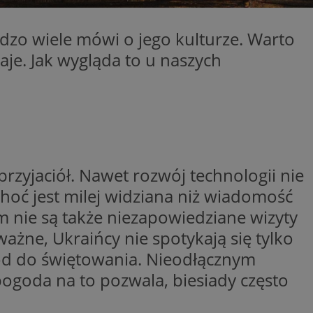
entyfikator sesji.
entyfikator sesji.
rdzo wiele mówi o jego kulturze. Warto
entyfikator sesji.
aje. Jak wygląda to u naszych
nformacje o zgodzie
ncjach dotyczących
ia z witryny.
olityki prywatności
ich przestrzeganie
temu użytkownik nie
woich preferencji,
 z regulacjami
przyjaciół. Nawet rozwój technologii nie
 identyfikatora
hoć jest milej widziana niż wiadomość
m nie są także niezapowiedziane wizyty
erów obsługuje
ekście
lu optymalizacji
ażne, Ukraińcy nie spotykają się tylko
wód do świętowania. Nieodłącznym
 do przechowywania
niu do usług
 pogoda na to pozwala, biesiady często
e, czy użytkownik
enia lub reklamy.
niania ludzi i