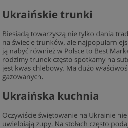
Ukraińskie trunki
CookieScriptConse
Biesiadą towarzyszą nie tylko dania tra
na świecie trunków, ale najpopularniej
li_gc
ją nabyć również w Polsce to Best Marke
rodzimy trunek często spotkamy na su
jest kwas chlebowy. Ma dużo właściwoś
Nazwa
gazowanych.
Nazwa
Nazwa
ustat_5q1fpXenruu
_ga_VBEXFQ7ESL
ADK_EX_11
Ukraińska kuchnia
tuuid_lu
ustat_wifky5Xx15n
_ga
ustat_lcx1lqx4r6x3
Oczywiście świętowanie na Ukrainie nie
ustat_hp8X2ki0r9b
tuuid_lu
uwielbiają zupy. Na stołach często pod
__mguid_