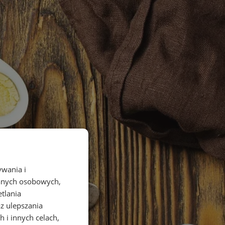
ywania i
danych osobowych,
etlania
az ulepszania
 i innych celach,