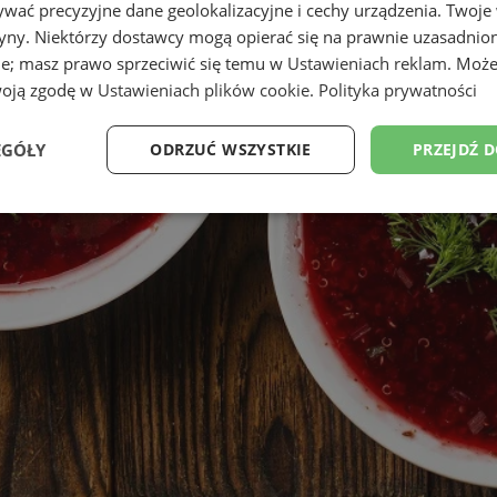
wać precyzyjne dane geolokalizacyjne i cechy urządzenia. Twoje
tryny. Niektórzy dostawcy mogą opierać się na prawnie uzasadnio
ie; masz prawo sprzeciwić się temu w
Ustawieniach reklam
. Może
woją zgodę w
Ustawieniach plików cookie
.
Polityka prywatności
EGÓŁY
ODRZUĆ WSZYSTKIE
PRZEJDŹ 
Wydajność
Targetowanie
Funkcjonalność
Ni
ezbędne
Wydajność
Targetowanie
Funkcjonalność
Niesklasyfikow
ie umożliwiają korzystanie z podstawowych funkcji strony internetowej, takich jak log
Bez niezbędnych plików cookie nie można prawidłowo korzystać ze strony internetowe
Okres
Provider
/
Domena
Opis
przechowywania