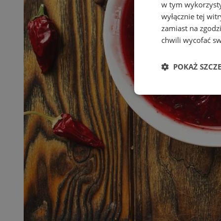
w tym wykorzysty
wyłącznie tej wi
zamiast na zgodz
chwili wycofać s
POKAŻ SZCZ
Niezbędne
Ni
Niezbędne pliki cook
zarządzanie kontem. 
Nazwa