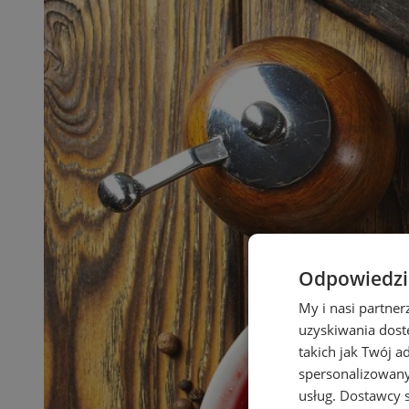
Odpowiedzia
My i nasi partne
uzyskiwania dost
takich jak Twój a
spersonalizowanyc
usług.
Dostawcy s