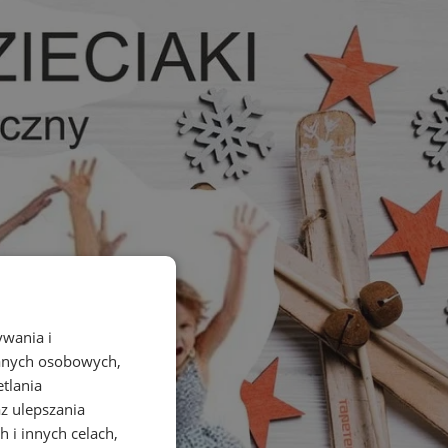
ywania i
danych osobowych,
etlania
az ulepszania
 i innych celach,