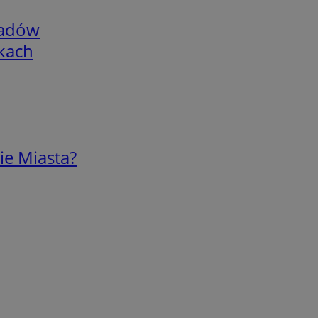
adów
skach
ie Miasta?