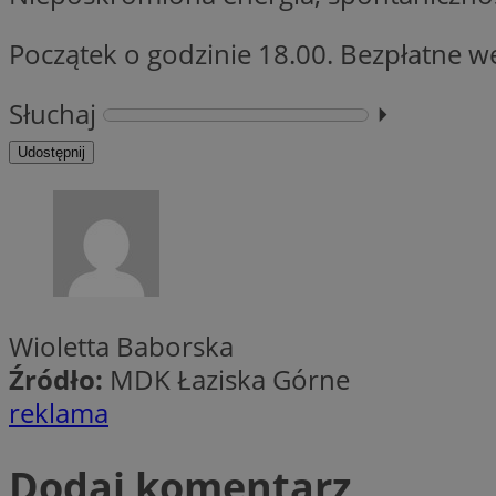
Początek o godzinie 18.00. Bezpłatne w
CookieScriptConse
Słuchaj
⏵︎
Udostępnij
li_gc
Nazwa
Nazwa
Nazwa
ustat_5q1fpXenruu
Wioletta Baborska
_ga_VBEXFQ7ESL
ADK_EX_11
tuuid_lu
Źródło:
MDK Łaziska Górne
ustat_wifky5Xx15n
_ga
reklama
ustat_lcx1lqx4r6x3
ustat_hp8X2ki0r9b
tuuid_lu
Dodaj komentarz
__mguid_