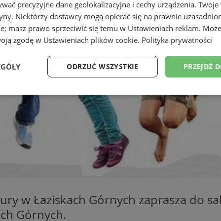
wać precyzyjne dane geolokalizacyjne i cechy urządzenia. Twoje
tryny. Niektórzy dostawcy mogą opierać się na prawnie uzasadnio
ie; masz prawo sprzeciwić się temu w
Ustawieniach reklam
. Może
woją zgodę w
Ustawieniach plików cookie
.
Polityka prywatności
EGÓŁY
ODRZUĆ WSZYSTKIE
PRZEJDŹ 
Wydajność
Targetowanie
Funkcjonalność
Ni
ezbędne
Wydajność
Targetowanie
Funkcjonalność
Niesklasyfikow
ie umożliwiają korzystanie z podstawowych funkcji strony internetowej, takich jak log
Bez niezbędnych plików cookie nie można prawidłowo korzystać ze strony internetowe
ury w Łaziskach Górnych zaprasza do sa
Okres
ach Górnych.
Provider
/
Domena
Opis
przechowywania