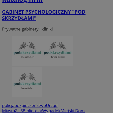
GABINET PSYCHOLOGICZNY "POD
SKRZYDŁAMI"
Prywatne gabinety i kliniki
policja
bezpieczeństwo
Urząd
Miasta
ZUS
Biblioteka
Wypadek
Miejski Dom