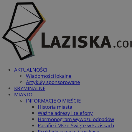
AKTUALNOŚCI
Wiadomości lokalne
Artykuły sponsorowane
KRYMINALNE
MIASTO
INFORMACJE O MIEŚCIE
Historia miasta
Ważne adresy i telefony
Harmonogram wywozu odpadów
Parafie i Msze Święte w Łaziskach
Rozkłady jazdy w Łaziskach