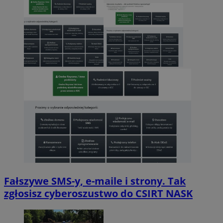
Fałszywe SMS-y, e-maile i strony. Tak
zgłosisz cyberoszustwo do CSIRT NASK