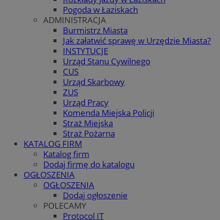
Pogoda w Łaziskach
ADMINISTRACJA
Burmistrz Miasta
Jak załatwić sprawę w Urzędzie Miasta?
INSTYTUCJE
Urząd Stanu Cywilnego
CUS
Urząd Skarbowy
ZUS
Urząd Pracy
Komenda Miejska Policji
Straż Miejska
Straż Pożarna
KATALOG FIRM
Katalog firm
Dodaj firmę do katalogu
OGŁOSZENIA
OGŁOSZENIA
Dodaj ogłoszenie
POLECAMY
Protocol IT