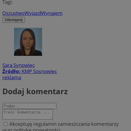
Tagi:
Oszustwo
Wyjazd
Wynajem
Udostępnij
Sara Synowiec
Źródło:
KMP Sosnowiec
reklama
Dodaj komentarz
Akceptuję regulamin zamieszczania komentarzy
oraz politykę prywatności.