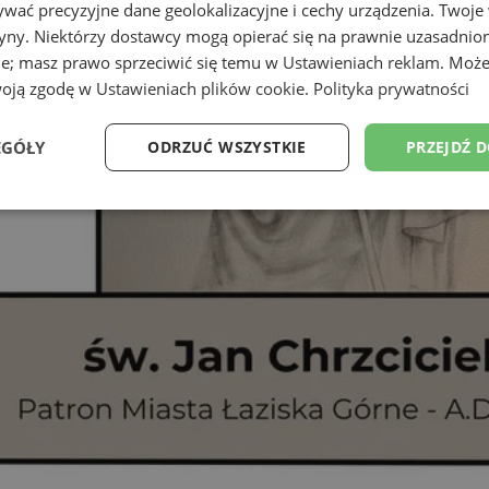
wać precyzyjne dane geolokalizacyjne i cechy urządzenia. Twoje
tryny. Niektórzy dostawcy mogą opierać się na prawnie uzasadnio
ie; masz prawo sprzeciwić się temu w
Ustawieniach reklam
. Może
woją zgodę w
Ustawieniach plików cookie
.
Polityka prywatności
EGÓŁY
ODRZUĆ WSZYSTKIE
PRZEJDŹ 
Wydajność
Targetowanie
Funkcjonalność
Ni
ezbędne
Wydajność
Targetowanie
Funkcjonalność
Niesklasyfikow
ie umożliwiają korzystanie z podstawowych funkcji strony internetowej, takich jak log
Bez niezbędnych plików cookie nie można prawidłowo korzystać ze strony internetowe
Okres
Provider
/
Domena
Opis
przechowywania