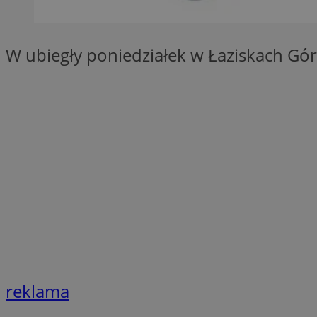
SessID
QeSessID
W ubiegły poniedziałek w Łaziskach Gór
MvSessID
VISITOR_PRIVACY_
suid
INGRESSCOOKIE
euds
reklama
__cf_bm