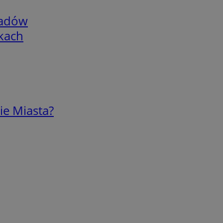
adów
skach
ie Miasta?