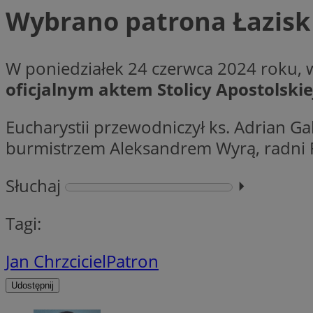
Wybrano patrona Łazisk
CookieScriptConse
W poniedziałek 24 czerwca 2024 roku, w
oficjalnym aktem Stolicy Apostolski
li_gc
Eucharystii przewodniczył ks. Adrian Gal
burmistrzem Aleksandrem Wyrą, radni R
Nazwa
Słuchaj
⏵︎
Nazwa
Nazwa
ustat_5q1fpXenruu
_ga_VBEXFQ7ESL
Tagi:
ADK_EX_11
tuuid_lu
ustat_wifky5Xx15n
_ga
Jan Chrzciciel
Patron
ustat_lcx1lqx4r6x3
ustat_hp8X2ki0r9b
Udostępnij
tuuid_lu
__mguid_