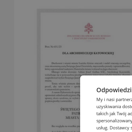
Odpowiedzia
My i nasi partne
uzyskiwania dost
takich jak Twój a
spersonalizowanyc
usług.
Dostawcy s