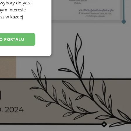
 wybory dotyczą
nym interesie
sz w każdej
DO PORTALU
esklasyfikowane
ane
owanie użytkownika i
j.