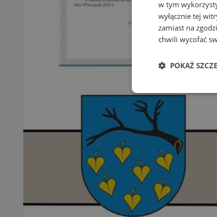
w tym wykorzysty
wyłącznie tej wi
zamiast na zgodz
chwili wycofać s
POKAŻ SZCZ
Niezbędne
Ni
Niezbędne pliki cook
zarządzanie kontem. 
Nazwa