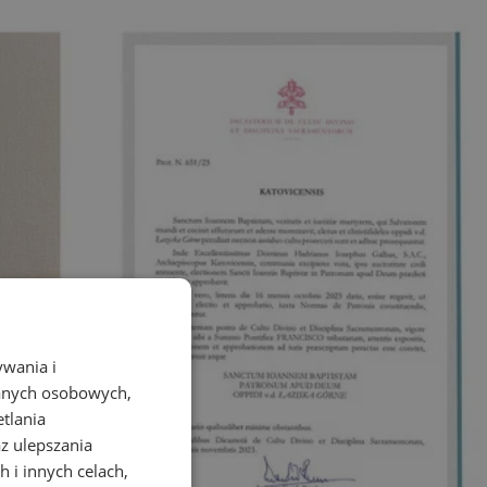
ywania i
danych osobowych,
etlania
az ulepszania
 i innych celach,