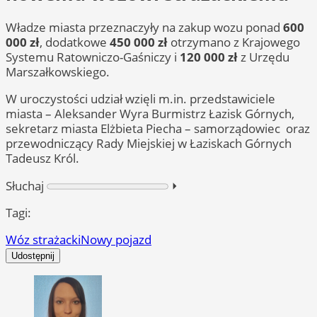
Władze miasta przeznaczyły na zakup wozu ponad
600
000 zł
, dodatkowe
450 000 zł
otrzymano z Krajowego
Systemu Ratowniczo-Gaśniczy i
120 000 zł
z Urzędu
Marszałkowskiego.
W uroczystości udział wzięli m.in. przedstawiciele
miasta – Aleksander Wyra Burmistrz Łazisk Górnych,
sekretarz miasta Elżbieta Piecha – samorządowiec oraz
przewodniczący Rady Miejskiej w Łaziskach Górnych
Tadeusz Król.
Słuchaj
⏵︎
Tagi:
Wóz strażacki
Nowy pojazd
Udostępnij