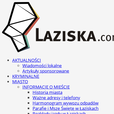
AKTUALNOŚCI
Wiadomości lokalne
Artykuły sponsorowane
KRYMINALNE
MIASTO
INFORMACJE O MIEŚCIE
Historia miasta
Ważne adresy i telefony
Harmonogram wywozu odpadów
Parafie i Msze Święte w Łaziskach
Rozkłady jazdy w Łaziskach