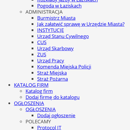
Pogoda w Łaziskach
ADMINISTRACJA
Burmistrz Miasta
Jak załatwić sprawę w Urzędzie Miasta?
INSTYTUCJE
Urząd Stanu Cywilnego
CUS
Urząd Skarbowy
ZUS
Urząd Pracy
Komenda Miejska Policji
Straż Miejska
Straż Pożarna
KATALOG FIRM
Katalog firm
Dodaj firmę do katalogu
OGŁOSZENIA
OGŁOSZENIA
Dodaj ogłoszenie
POLECAMY
Protocol IT