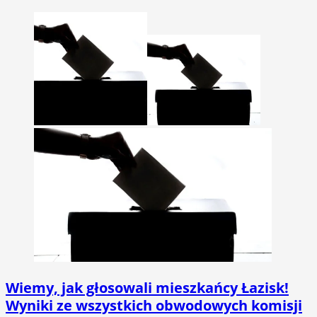
Wiemy, jak głosowali mieszkańcy Łazisk!
Wyniki ze wszystkich obwodowych komisji